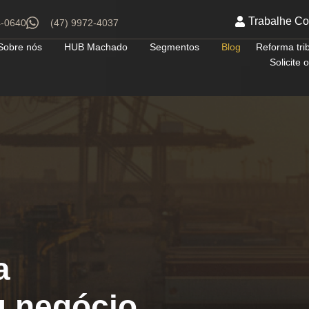
Trabalhe C
4-0640
(47) 9972-4037
Sobre nós
HUB Machado
Segmentos
Blog
Reforma tri
Solicite
a
u negócio