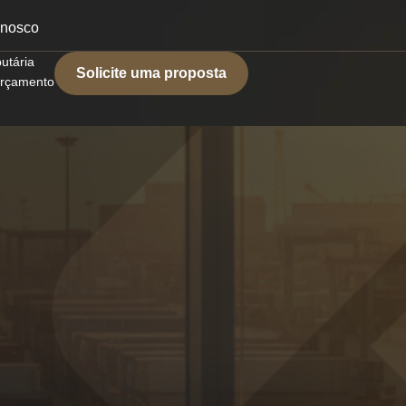
onosco
butária
Solicite uma proposta
 orçamento