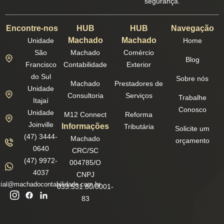
segurança.
Encontre-nos
HUB
HUB
Navegação
Machado
Machado
Unidade
Home
São
Machado
Comércio
Blog
Francisco
Contabilidade
Exterior
do Sul
Sobre nós
Machado
Prestadores de
Unidade
Consultoria
Serviços
Trabalhe
Itajaí
Conosco
Unidade
M12 Connect
Reforma
Joinville
Informações
Tributária
Solicite um
(47) 3444-
Machado
orçamento
0640
CRC/SC
(47) 9972-
004785/O
4037
CNPJ
ial@machadocontabilidade.com.br
033.531.80/0001-
83