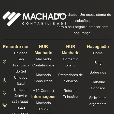
HUB Machado. Um ecossistema de
soluções
para o seu negócio crescer com
segurança.
Encontre-nos
HUB
HUB
Navegação
Machado
Machado
Unidade
Home
São
Machado
Comércio
Blog
Francisco
Contabilidade
Exterior
do Sul
Sobre nós
Machado
Prestadores de
Unidade
Consultoria
Serviços
Trabalhe
Itajaí
Conosco
Unidade
M12 Connect
Reforma
Joinville
Informações
Tributária
Solicite um
(47) 3444-
Machado
orçamento
0640
CRC/SC