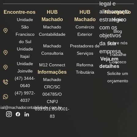
legal e
alinhamento
Encontre-nos
HUB
HUB
Navegação
estratégico
Machado
Machado
Unidade
Home
São
Machado
Comércio
com os
Blog
Francisco
Contabilidade
Exterior
objetivos
do Sul
da sua
Sobre nós
Machado
Prestadores de
Unidade
empresa.
Consultoria
Serviços
Trabalhe
Itajaí
Veja em
Conosco
Unidade
M12 Connect
Reforma
detalhes
Joinville
Informações
Tributária
Solicite um
(47) 3444-
Machado
orçamento
0640
CRC/SC
(47) 9972-
004785/O
4037
CNPJ
ial@machadocontabilidade.com.br
033.531.80/0001-
83