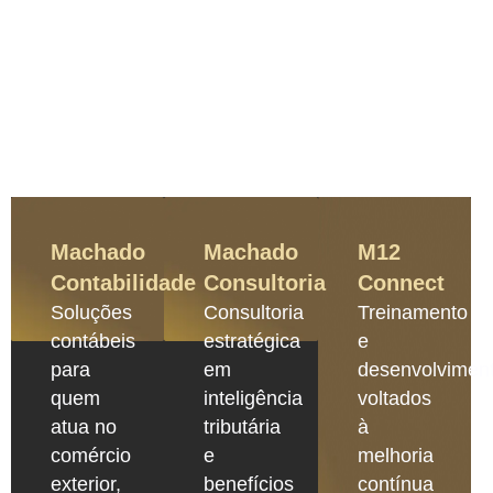
Machado
Machado
M12
Contabilidade
Consultoria
Connect
Soluções
Consultoria
Treinamento
contábeis
estratégica
e
para
em
desenvolvimen
quem
inteligência
voltados
atua no
tributária
à
comércio
e
melhoria
exterior,
benefícios
contínua