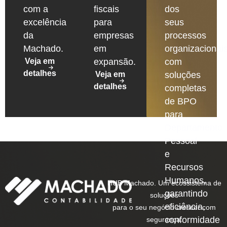
com a
fiscais
dos
excelência
para
seus
da
empresas
processos
Machado.
em
organizacionais
Veja em
expansão.
com
detalhes
Veja em
soluções
detalhes
completas
de BPO
para
Departamento
Pessoal
e
Recursos
Humanos,
HUB Machado. Um ecossistema de
garantindo
soluções
eficiência,
para o seu negócio crescer com
conformidade
segurança.