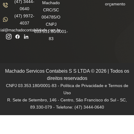
(47) 3444-
Machado
orçamento
0640
CRC/SC
(47) 9972-
004785/O
4037
CNPJ
ial@machadocontabilidade.com.br
033.531.80/0001-
83
Machado Servicos Contabeis S S LTDA © 2026 | Todos os
direitos reservados
CNPJ 03.353.180/0001-83 - Política de Privacidade e Termos de
Uso
R. Sete de Setembro, 146 - Centro, São Francisco do Sul - SC,
89.330-079 - Telefone: (47) 3444-0640