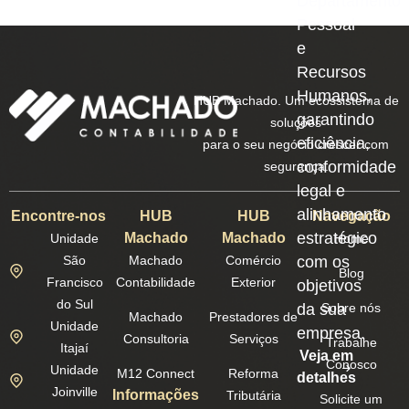
Departamento
Pessoal
e
Recursos
Humanos,
HUB Machado. Um ecossistema de
garantindo
soluções
eficiência,
para o seu negócio crescer com
conformidade
segurança.
legal e
alinhamento
Encontre-nos
HUB
HUB
Navegação
estratégico
Machado
Machado
Unidade
Home
São
Machado
Comércio
com os
Blog
Francisco
Contabilidade
Exterior
objetivos
do Sul
da sua
Sobre nós
Machado
Prestadores de
Unidade
empresa.
Consultoria
Serviços
Trabalhe
Itajaí
Veja em
Conosco
Unidade
M12 Connect
Reforma
detalhes
Joinville
Informações
Tributária
Solicite um