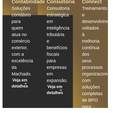
Contabilidade
Consultoria
Connect
Soluções
Consultoria
Treinamento
contábeis
estratégica
e
para
em
desenvolvimen
quem
inteligência
voltados
atua no
tributária
à
comércio
e
melhoria
exterior,
benefícios
contínua
com a
fiscais
dos
excelência
para
seus
da
empresas
processos
Machado.
em
organizacionais
Veja em
expansão.
com
detalhes
Veja em
soluções
detalhes
completas
de BPO
para