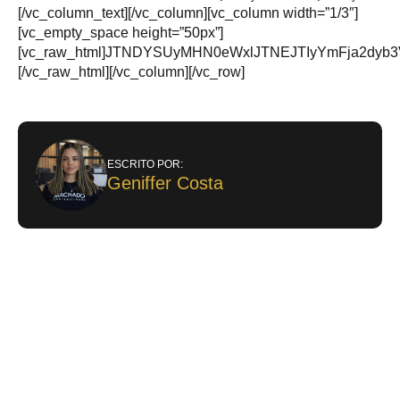
[/vc_column_text][/vc_column][vc_column width=”1/3″]
[vc_empty_space height=”50px”]
[vc_raw_html]JTNDYSUyMHN0eWxlJTNEJTIyYmFja2dy
[/vc_raw_html][/vc_column][/vc_row]
ESCRITO POR:
Geniffer Costa