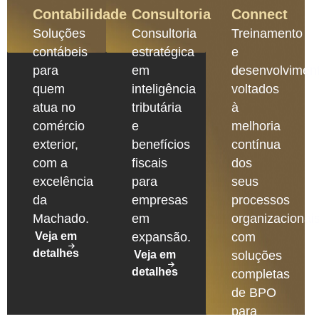
Contabilidade
Consultoria
Connect
Soluções
Consultoria
Treinamento
contábeis
estratégica
e
para
em
desenvolvimen
quem
inteligência
voltados
atua no
tributária
à
comércio
e
melhoria
exterior,
benefícios
contínua
com a
fiscais
dos
excelência
para
seus
da
empresas
processos
Machado.
em
organizacionais
Veja em
expansão.
com
detalhes
Veja em
soluções
detalhes
completas
de BPO
para