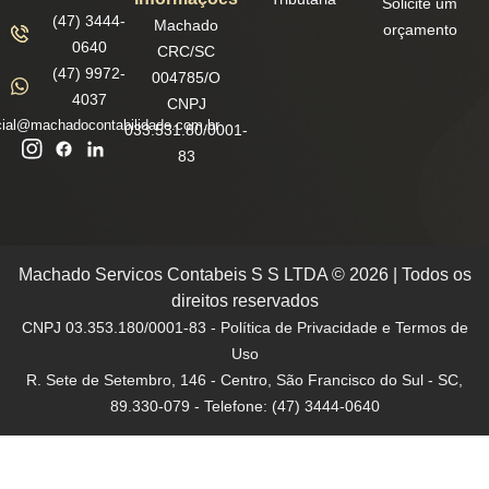
Solicite um
(47) 3444-
Machado
orçamento
0640
CRC/SC
(47) 9972-
004785/O
4037
CNPJ
ial@machadocontabilidade.com.br
033.531.80/0001-
83
Machado Servicos Contabeis S S LTDA © 2026 | Todos os
direitos reservados
CNPJ 03.353.180/0001-83 - Política de Privacidade e Termos de
Uso
R. Sete de Setembro, 146 - Centro, São Francisco do Sul - SC,
89.330-079 - Telefone: (47) 3444-0640