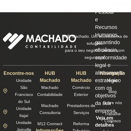
Departamento
Pessoal
e
Recursos
Humanos,
HUB Machado. Um ecossistema de
garantindo
soluções
eficiência,
para o seu negócio crescer com
conformidade
segurança.
legal e
alinhamento
Encontre-nos
HUB
HUB
Navegação
estratégico
Machado
Machado
Unidade
Home
São
Machado
Comércio
com os
Blog
Francisco
Contabilidade
Exterior
objetivos
do Sul
da sua
Sobre nós
Machado
Prestadores de
Unidade
empresa.
Consultoria
Serviços
Trabalhe
Itajaí
Veja em
Conosco
Unidade
M12 Connect
Reforma
detalhes
Joinville
Informações
Tributária