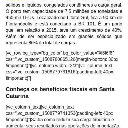
sólidos e líquidos, congelados contêineres e carga geral.
O porto tem capacidade de 7,5 milhões de toneladas e
450 mil TEUs. Localizado no Litoral Sul, fica a 90 km de
Florianópolis e está conectado a BR 101. É um porto
que, em relação a 2015, teve um crescimento de 40%.
Além de ser especializado em granéis sólidos que
representa 86% do total de cargas.
[vc_row bg_type=”bg_color” bg_color_value=”#f6f6f6″
css=”.vc_custom_1508780865126{margin-bottom: 30px
!important;}”][vc_column width=”2/3″][vc_column_text
css=”.vc_custom_1508779731816{padding-left: 40px
!important;}”]
Conheça os benefícios fiscais em Santa
Catarina
[/vc_column_text][vc_column_text
css=”.vc_custom_1508779741353{padding-left: 40px
!important;}”]Saiba como reduzir sua carga tributária e
aumentar seus resultados nas operações de importação.