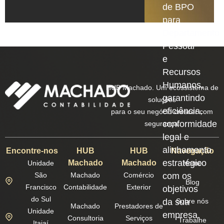
de BPO
para
Departamento
Pessoal
e
Recursos
Humanos,
HUB Machado. Um ecossistema de
garantindo
soluções
eficiência,
para o seu negócio crescer com
conformidade
segurança.
legal e
alinhamento
Encontre-nos
HUB
HUB
Navegação
estratégico
Machado
Machado
Unidade
Home
São
Machado
Comércio
com os
Blog
Francisco
Contabilidade
Exterior
objetivos
do Sul
da sua
Sobre nós
Machado
Prestadores de
Unidade
empresa.
Consultoria
Serviços
Trabalhe
Itajaí