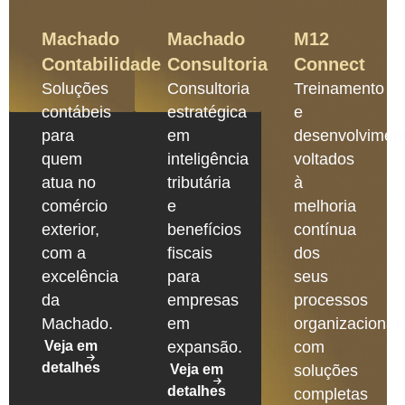
Machado
Machado
M12
Contabilidade
Consultoria
Connect
Soluções
Consultoria
Treinamento
contábeis
estratégica
e
para
em
desenvolvimen
quem
inteligência
voltados
atua no
tributária
à
comércio
e
melhoria
exterior,
benefícios
contínua
com a
fiscais
dos
excelência
para
seus
da
empresas
processos
Machado.
em
organizacionais
Veja em
expansão.
com
detalhes
Veja em
soluções
detalhes
completas