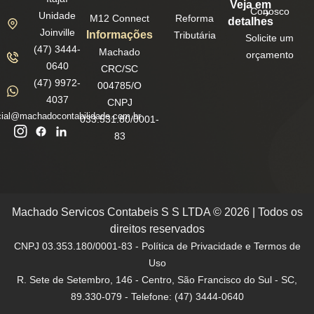
Veja em
Conosco
Unidade
M12 Connect
Reforma
detalhes
Joinville
Informações
Tributária
Solicite um
(47) 3444-
Machado
orçamento
0640
CRC/SC
(47) 9972-
004785/O
4037
CNPJ
ial@machadocontabilidade.com.br
033.531.80/0001-
83
Machado Servicos Contabeis S S LTDA © 2026 | Todos os
direitos reservados
CNPJ 03.353.180/0001-83 - Política de Privacidade e Termos de
Uso
R. Sete de Setembro, 146 - Centro, São Francisco do Sul - SC,
89.330-079 - Telefone: (47) 3444-0640