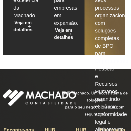
excelência
para
seus
da
empresas
processos
Machado.
em
organizacionais
Veja em
expansão.
com
detalhes
Veja em
soluções
detalhes
completas
de BPO
para
Departamento
Pessoal
e
Recursos
Humanos,
HUB Machado. Um ecossistema de
garantindo
soluções
eficiência,
para o seu negócio crescer com
conformidade
segurança.
legal e
alinhamento
Encontre-nos
HUB
HUB
Navegação