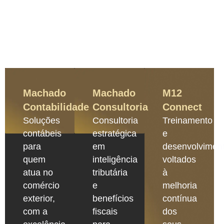
Machado
Machado
M12
Contabilidade
Consultoria
Connect
Soluções
Consultoria
Treinamento
contábeis
estratégica
e
para
em
desenvolvimen
quem
inteligência
voltados
atua no
tributária
à
comércio
e
melhoria
exterior,
benefícios
contínua
com a
fiscais
dos