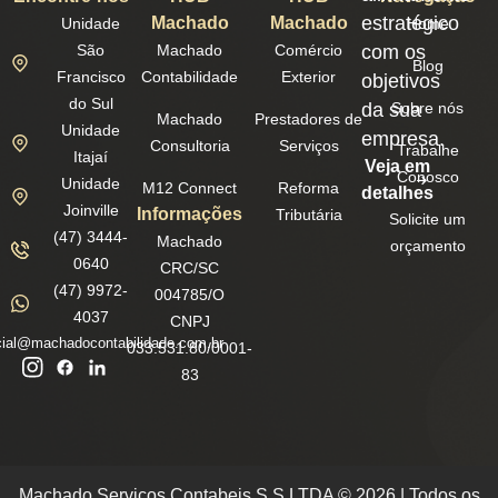
estratégico
Machado
Machado
Unidade
Home
São
Machado
Comércio
com os
Blog
Francisco
Contabilidade
Exterior
objetivos
do Sul
da sua
Sobre nós
Machado
Prestadores de
Unidade
empresa.
Consultoria
Serviços
Trabalhe
Itajaí
Veja em
Conosco
Unidade
M12 Connect
Reforma
detalhes
Joinville
Informações
Tributária
Solicite um
(47) 3444-
Machado
orçamento
0640
CRC/SC
(47) 9972-
004785/O
4037
CNPJ
ial@machadocontabilidade.com.br
033.531.80/0001-
83
Machado Servicos Contabeis S S LTDA © 2026 | Todos os