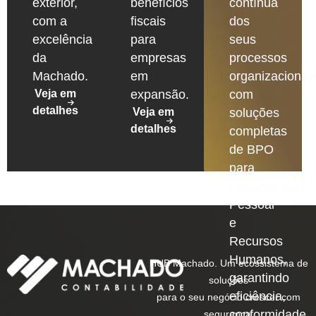
exterior,
benefícios
contínua
com a
fiscais
dos
excelência
para
seus
da
empresas
processos
Machado.
em
organizacionais
Veja em
expansão.
com
detalhes
Veja em
soluções
detalhes
completas
de BPO
para
Departamento
Pessoal
e
Recursos
Humanos,
HUB Machado. Um ecossistema de
garantindo
soluções
eficiência,
para o seu negócio crescer com
conformidade
segurança.