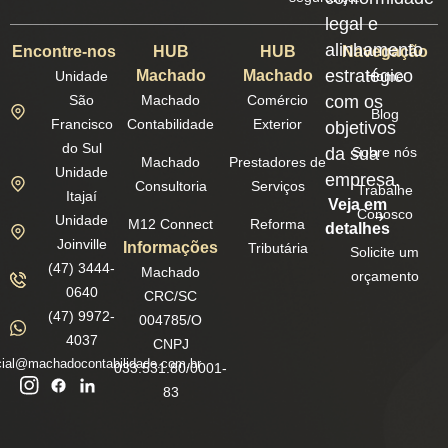
legal e
alinhamento
Encontre-nos
HUB
HUB
Navegação
estratégico
Machado
Machado
Unidade
Home
São
Machado
Comércio
com os
Blog
Francisco
Contabilidade
Exterior
objetivos
do Sul
da sua
Sobre nós
Machado
Prestadores de
Unidade
empresa.
Consultoria
Serviços
Trabalhe
Itajaí
Veja em
Conosco
Unidade
M12 Connect
Reforma
detalhes
Joinville
Informações
Tributária
Solicite um
(47) 3444-
Machado
orçamento
0640
CRC/SC
(47) 9972-
004785/O
4037
CNPJ
ial@machadocontabilidade.com.br
033.531.80/0001-
83