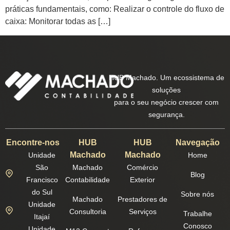
práticas fundamentais, como: Realizar o controle do fluxo de
caixa: Monitorar todas as […]
HUB Machado. Um ecossistema de
soluções
para o seu negócio crescer com
segurança.
Encontre-nos
HUB
HUB
Navegação
Machado
Machado
Unidade
Home
São
Machado
Comércio
Blog
Francisco
Contabilidade
Exterior
do Sul
Sobre nós
Machado
Prestadores de
Unidade
Consultoria
Serviços
Trabalhe
Itajaí
Conosco
Unidade