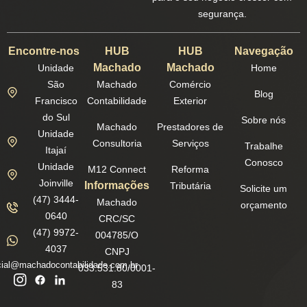
segurança.
Encontre-nos
HUB
HUB
Navegação
Machado
Machado
Unidade
Home
São
Machado
Comércio
Blog
Francisco
Contabilidade
Exterior
do Sul
Sobre nós
Machado
Prestadores de
Unidade
Consultoria
Serviços
Trabalhe
Itajaí
Conosco
Unidade
M12 Connect
Reforma
Joinville
Informações
Tributária
Solicite um
(47) 3444-
Machado
orçamento
0640
CRC/SC
(47) 9972-
004785/O
4037
CNPJ
ial@machadocontabilidade.com.br
033.531.80/0001-
83