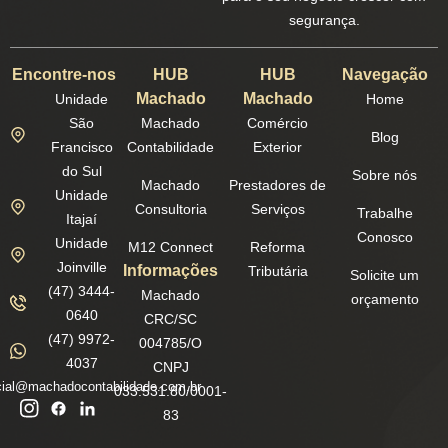
segurança.
Encontre-nos
HUB
HUB
Navegação
Machado
Machado
Unidade
Home
São
Machado
Comércio
Blog
Francisco
Contabilidade
Exterior
do Sul
Sobre nós
Machado
Prestadores de
Unidade
Consultoria
Serviços
Trabalhe
Itajaí
Conosco
Unidade
M12 Connect
Reforma
Joinville
Informações
Tributária
Solicite um
(47) 3444-
Machado
orçamento
0640
CRC/SC
(47) 9972-
004785/O
4037
CNPJ
ial@machadocontabilidade.com.br
033.531.80/0001-
83