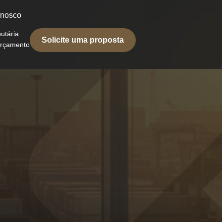
onosco
butária
Solicite uma proposta
 orçamento