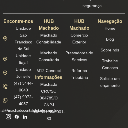
segurança.
Encontre-nos
HUB
HUB
Navegação
Machado
Machado
Unidade
Home
São
Machado
Comércio
Blog
Francisco
Contabilidade
Exterior
do Sul
Sobre nós
Machado
Prestadores de
Unidade
Consultoria
Serviços
Trabalhe
Itajaí
Conosco
Unidade
M12 Connect
Reforma
Joinville
Informações
Tributária
Solicite um
(47) 3444-
Machado
orçamento
0640
CRC/SC
(47) 9972-
004785/O
4037
CNPJ
ial@machadocontabilidade.com.br
033.531.80/0001-
83