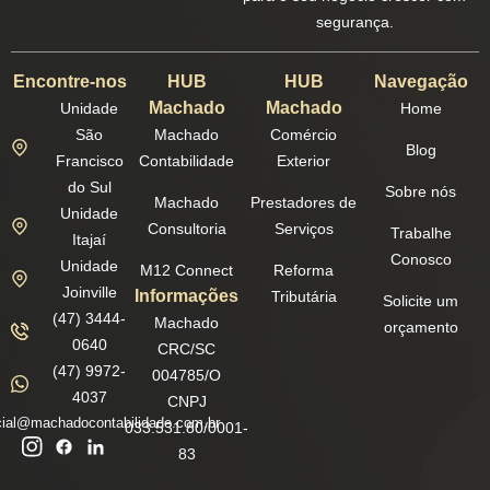
segurança.
Encontre-nos
HUB
HUB
Navegação
Machado
Machado
Unidade
Home
São
Machado
Comércio
Blog
Francisco
Contabilidade
Exterior
do Sul
Sobre nós
Machado
Prestadores de
Unidade
Consultoria
Serviços
Trabalhe
Itajaí
Conosco
Unidade
M12 Connect
Reforma
Joinville
Informações
Tributária
Solicite um
(47) 3444-
Machado
orçamento
0640
CRC/SC
(47) 9972-
004785/O
4037
CNPJ
ial@machadocontabilidade.com.br
033.531.80/0001-
83