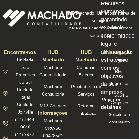
Recursos
Humanos,
HUB Machado. Um ecossistema de
garantindo
soluções
eficiência,
para o seu negócio crescer com
conformidade
segurança.
legal e
alinhamento
Encontre-nos
HUB
HUB
Navegação
estratégico
Machado
Machado
Unidade
Home
São
Machado
Comércio
com os
Blog
Francisco
Contabilidade
Exterior
objetivos
do Sul
da sua
Sobre nós
Machado
Prestadores de
Unidade
empresa.
Consultoria
Serviços
Trabalhe
Itajaí
Veja em
Conosco
Unidade
M12 Connect
Reforma
detalhes
Joinville
Informações
Tributária
Solicite um
(47) 3444-
Machado
orçamento
0640
CRC/SC
(47) 9972-
004785/O