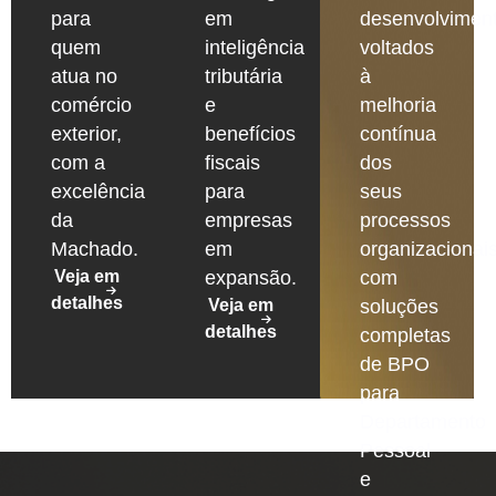
para
em
desenvolvimen
quem
inteligência
voltados
atua no
tributária
à
comércio
e
melhoria
exterior,
benefícios
contínua
com a
fiscais
dos
excelência
para
seus
da
empresas
processos
Machado.
em
organizacionais
Veja em
expansão.
com
detalhes
Veja em
soluções
detalhes
completas
de BPO
para
Departamento
Pessoal
e