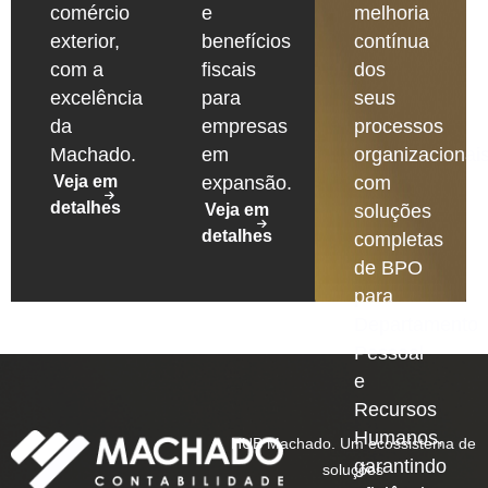
comércio
e
melhoria
exterior,
benefícios
contínua
com a
fiscais
dos
excelência
para
seus
da
empresas
processos
Machado.
em
organizacionais
Veja em
expansão.
com
detalhes
Veja em
soluções
detalhes
completas
de BPO
para
Departamento
Pessoal
e
Recursos
Humanos,
HUB Machado. Um ecossistema de
garantindo
soluções