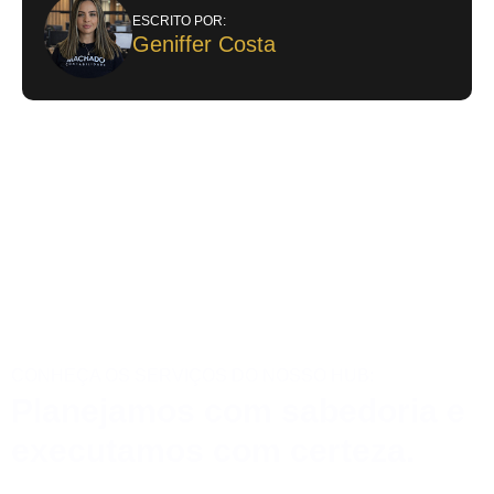
ESCRITO POR:
Geniffer Costa
CONHEÇA OS SERVIÇOS DO NOSSO HUB:
Planejamos com sabedoria e
executamos com certeza.