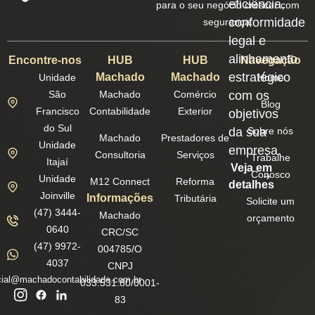
eficiência,
para o seu negócio crescer com
conformidade
segurança.
legal e
alinhamento
Encontre-nos
HUB
HUB
Navegação
estratégico
Machado
Machado
Unidade
Home
São
Machado
Comércio
com os
Blog
Francisco
Contabilidade
Exterior
objetivos
do Sul
da sua
Sobre nós
Machado
Prestadores de
Unidade
empresa.
Consultoria
Serviços
Trabalhe
Itajaí
Veja em
Conosco
Unidade
M12 Connect
Reforma
detalhes
Joinville
Informações
Tributária
Solicite um
(47) 3444-
Machado
orçamento
0640
CRC/SC
(47) 9972-
004785/O
4037
CNPJ
ial@machadocontabilidade.com.br
033.531.80/0001-
83