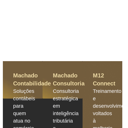
Machado
Machado
M12
Contabilidade
Consultoria
Connect
Soluções
Consultoria
Treinamento
contábeis
estratégica
e
para
em
desenvolvimen
quem
inteligência
voltados
atua no
tributária
à