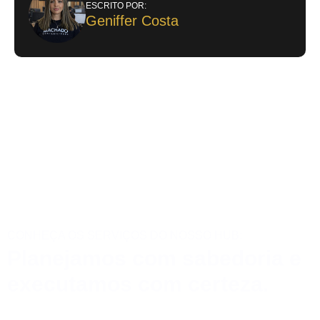
ESCRITO POR:
Geniffer Costa
CONHEÇA OS SERVIÇOS DO NOSSO HUB:
Planejamos com sabedoria e
executamos com certeza.