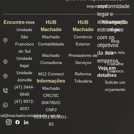
conformidade
segurança.
legal e
alinhamento
Encontre-nos
HUB
HUB
Navegação
estratégico
Machado
Machado
Unidade
Home
São
Machado
Comércio
com os
Blog
Francisco
Contabilidade
Exterior
objetivos
do Sul
da sua
Sobre nós
Machado
Prestadores de
Unidade
empresa.
Consultoria
Serviços
Trabalhe
Itajaí
Veja em
Conosco
Unidade
M12 Connect
Reforma
detalhes
Joinville
Informações
Tributária
Solicite um
(47) 3444-
Machado
orçamento
0640
CRC/SC
(47) 9972-
004785/O
4037
CNPJ
ial@machadocontabilidade.com.br
033.531.80/0001-
83