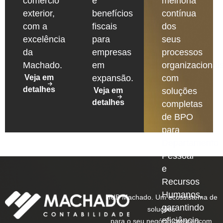
comércio
e
melhoria
exterior,
benefícios
contínua
com a
fiscais
dos
excelência
para
seus
da
empresas
processos
Machado.
em
organizacionais
Veja em
expansão.
com
detalhes
Veja em
soluções
detalhes
completas
de BPO
para
Departamento
Pessoal
e
Recursos
Humanos,
HUB Machado. Um ecossistema de
garantindo
soluções
eficiência,
para o seu negócio crescer com