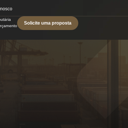
onosco
butária
Solicite uma proposta
 orçamento