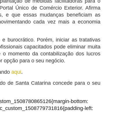
lantação de medidas facilitadoras para o
Portal Único de Comércio Exterio
r.
Afirma
os, e que essas mudanças beneficiam as
ovimentando cada vez mais a economia
 burocrático. Porém, iniciar as tratativas
issionais capacitados pode eliminar muita
o momento da contabilização dos lucros
r opção para o seu negócio.
cando
aqui
.
ado de Santa Catarina conced
e para o seu
custom_1508780865126{margin-bottom:
”.vc_custom_1508779731816{padding-left: