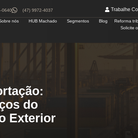
Trabalhe C
4-0640
(47) 9972-4037
Sobre nós
HUB Machado
Segmentos
Blog
Reforma tri
Solicite
rtação:
ços do
o Exterior