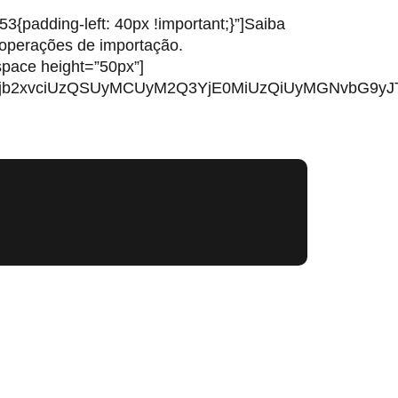
{padding-left: 40px !important;}”]Saiba
 operações de importação.
space height=”50px”]
1jb2xvciUzQSUyMCUyM2Q3YjE0MiUzQiUyMGNvbG9yJ