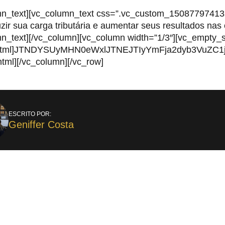
mn_text][vc_column_text css=”.vc_custom_1508779741353
ir sua carga tributária e aumentar seus resultados nas
mn_text][/vc_column][vc_column width=”1/3″][vc_empty_
_html]JTNDYSUyMHN0eWxlJTNEJTIyYmFja2dyb3VuZC
tml][/vc_column][/vc_row]
ESCRITO POR:
Geniffer Costa