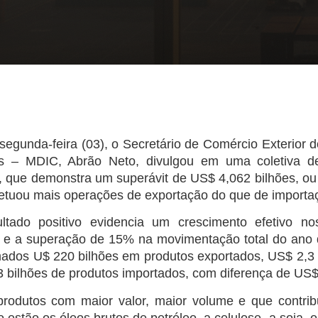
segunda-feira (03), o Secretário de Comércio Exterior d
s – MDIC, Abrão Neto, divulgou em uma coletiva de
, que demonstra um superávit de US$ 4,062 bilhões, o
efetuou mais operações de exportação do que de importa
ltado positivo evidencia um crescimento efetivo n
as e a superação de 15% na movimentação total do ano
ados U$ 220 bilhões em produtos exportados, US$ 2,3 
3 bilhões de produtos importados, com diferença de US$
produtos com maior valor, maior volume e que contrib
 estão os óleos brutos de petróleo, a celulose, a soja,