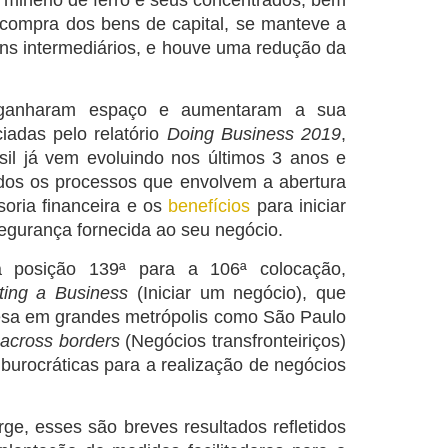
a compra dos
bens de capital
, se manteve a
ens intermediários, e houve uma redução da
os ganharam espaço e aumentaram a sua
iadas pelo relatório
Doing Business 2019
,
sil já vem evoluindo nos últimos 3 anos e
odos os processos que envolvem a abertura
oria financeira e os
benefícios
para iniciar
segurança fornecida ao seu negócio.
a posição 139ª para a 106ª colocação,
rting a
B
usiness
(Iniciar um negócio), que
esa em grandes metrópolis como São Paulo
 across borders
(Negócios transfronteir
iços
)
s burocráticas para a realização de negócios
ge, esses são breves resultados refletidos