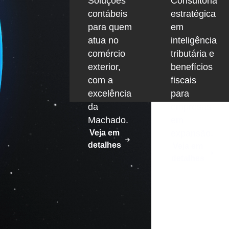
Soluções
Consultoria
contábeis
estratégica
para quem
em
atua no
inteligência
comércio
tributária e
exterior,
benefícios
com a
fiscais
excelência
para
da
empresas
Machado.
em
Veja em
expansão.
detalhes
Veja em
detalhes