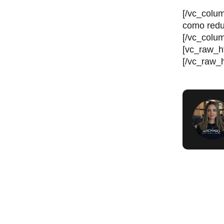
[/vc_colu
como reduz
[/vc_colu
[vc_raw
[/vc_raw_h