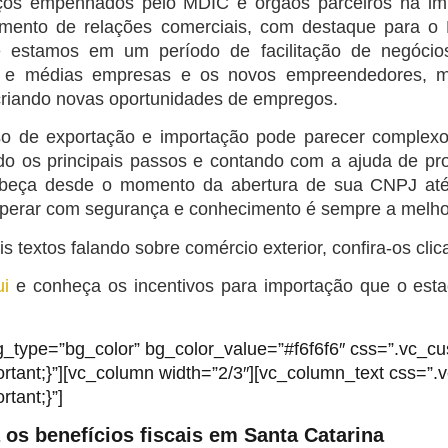
ços empenhados pelo MDIC e órgãos parceiros na imp
imento de relações comerciais, com destaque para o 
e estamos em um período de facilitação de negóci
 e médias empresas e os novos empreendedores, m
 criando novas oportunidades de empregos.
so de
exportação e
importação pode parecer complexo e
o os principais passos e contando com a ajuda de prof
beça desde o momento da abertura de sua CNPJ até 
Operar com segurança e conhecimento é sempre a melho
 textos falando sobre comércio exterior, confira-os cli
ui
e conheça os incentivos para importação que o est
g_type=”bg_color” bg_color_value=”#f6f6f6″ css=”.vc_
ortant;}”][vc_column width=”2/3″][vc_column_text css=
rtant;}”]
os benefícios fiscais em Santa Catarina