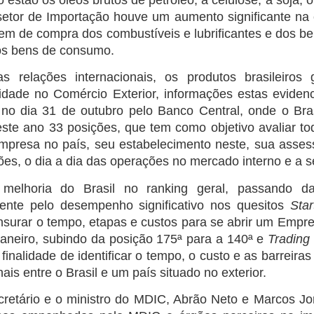
etor de Importação houve um aumento significante n
em de compra dos combustíveis e lubrificantes e dos b
s bens de consumo.
s relações internacionais, os produtos brasileir
vidade no Comércio Exterior, informações estas evidenc
 no dia 31 de outubro pelo Banco Central, onde o Bra
ste ano 33 posições, que tem como objetivo avaliar t
presa no país, seu estabelecimento neste, sua assess
ões, o dia a dia das operações no mercado interno e a 
melhoria do Brasil no ranking geral, passando d
mente pelo desempenho significativo nos quesitos
Sta
surar o tempo, etapas e custos para se abrir um Empr
Janeiro, subindo da posição 175ª para a 140ª e
Trading
finalidade de identificar o tempo, o custo e as barreira
nais entre o Brasil e um país situado no exterior.
cretário e o ministro do MDIC, Abrão Neto e Marcos Jor