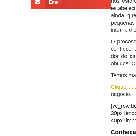
nos esfor
Email
estabelec
ainda qu
pequenas
interna e
O proces
conhecend
dor de ca
obtidos. 
Temos mais
Clique aq
negócio.
[vc_row b
30px !imp
40px !impo
Conheça 