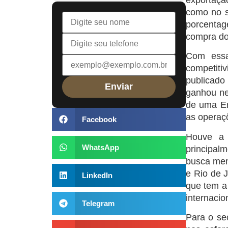
como no s
porcentag
compra do
Com essa
competiti
publicado
ganhou ne
de uma Em
as operaç
Facebook
Houve a 
WhatsApp
principal
busca men
e Rio de 
LinkedIn
que tem a 
internacio
Telegram
Para o se