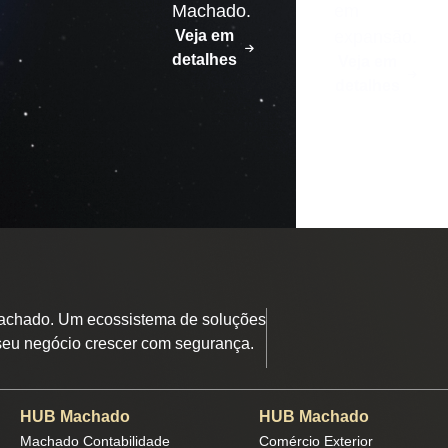
Machado.
em
Veja em
expansão.
detalhes
Veja em
detalhes
chado. Um ecossistema de soluções
seu negócio crescer com segurança.
HUB Machado
HUB Machado
Machado Contabilidade
Comércio Exterior