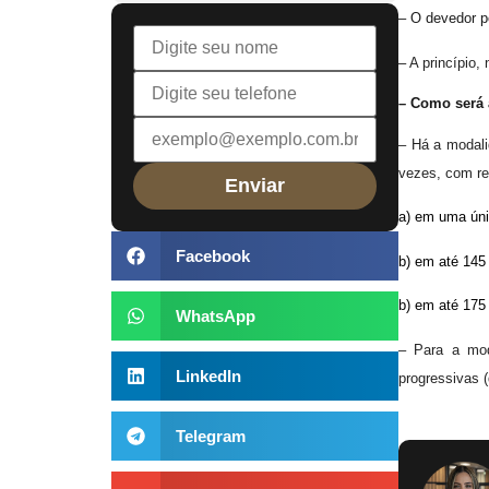
– O devedor po
–
A princípio,
– Como será 
– Há a modali
vezes, com r
a) em uma úni
Facebook
b) em até 145
b) em até 175
WhatsApp
– Para a mod
LinkedIn
progressivas 
Telegram