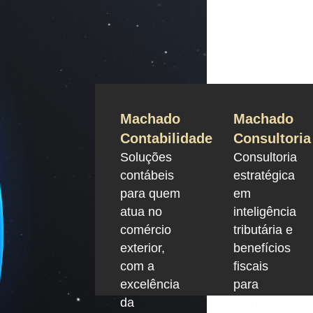
Machado
Machado
Contabilidade
Consultoria
Soluções
Consultoria
contábeis
estratégica
para quem
em
atua no
inteligência
comércio
tributária e
exterior,
benefícios
com a
fiscais
excelência
para
da
empresas