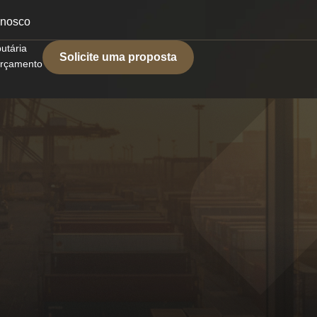
onosco
butária
Solicite uma proposta
 orçamento