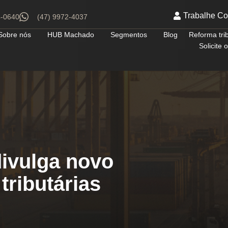
Trabalhe C
4-0640
(47) 9972-4037
Sobre nós
HUB Machado
Segmentos
Blog
Reforma tri
Solicite
ivulga novo
tributárias