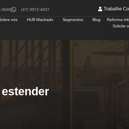
Trabalhe C
4-0640
(47) 9972-4037
Sobre nós
HUB Machado
Segmentos
Blog
Reforma tri
Solicite
 estender