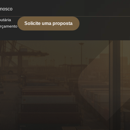
onosco
butária
Solicite uma proposta
 orçamento