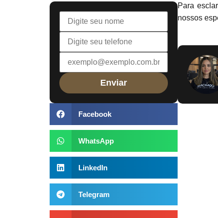
Para escla
nossos espe
Facebook
WhatsApp
LinkedIn
Telegram