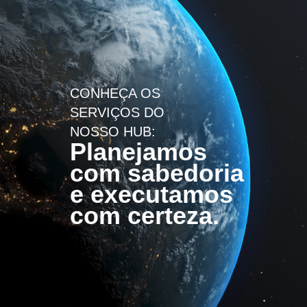
CONHEÇA OS
SERVIÇOS DO
NOSSO HUB:
Planejamos
com sabedoria
e executamos
com certeza.