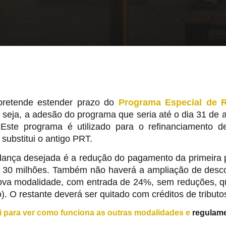
pretende estender prazo do
Programa Especial de R
 seja, a adesão do programa que seria até o dia 31 de 
Este programa é utilizado para o refinanciamento de 
e substitui o antigo PRT.
ança desejada é a redução do pagamento da primeira pa
é 30 milhões. Também não haverá a ampliação de descon
va modalidade, com entrada de 24%, sem reduções, que
). O restante deverá ser quitado com créditos de tributo
i para ver como funciona as outras modalidades e
regulam