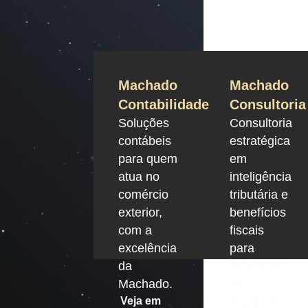
Machado
Machado
Contabilidade
Consultoria
Soluções
Consultoria
contábeis
estratégica
para quem
em
atua no
inteligência
comércio
tributária e
exterior,
benefícios
com a
fiscais
excelência
para
da
empresas
Machado.
em
Veja em
expansão.