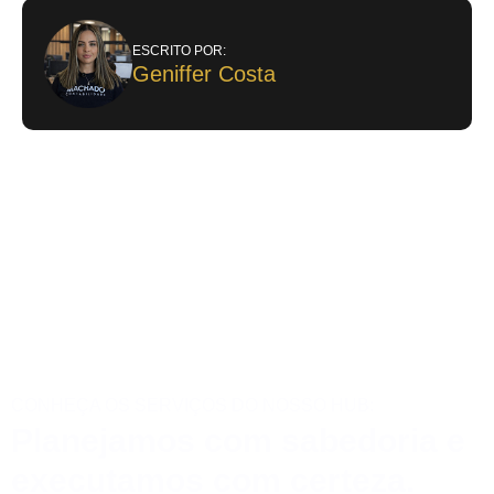
ESCRITO POR:
Geniffer Costa
CONHEÇA OS SERVIÇOS DO NOSSO HUB:
Planejamos com sabedoria e
executamos com certeza.