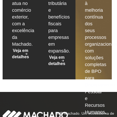
atua no
tributária
à
comércio
e
melhoria
exterior,
benefícios
contínua
com a
fiscais
dos
excelência
para
seus
da
empresas
processos
Machado.
em
organizacionais
Veja em
expansão.
com
detalhes
Veja em
soluções
detalhes
completas
de BPO
para
Departamento
Pessoal
e
Recursos
Humanos,
HUB Machado. Um ecossistema de