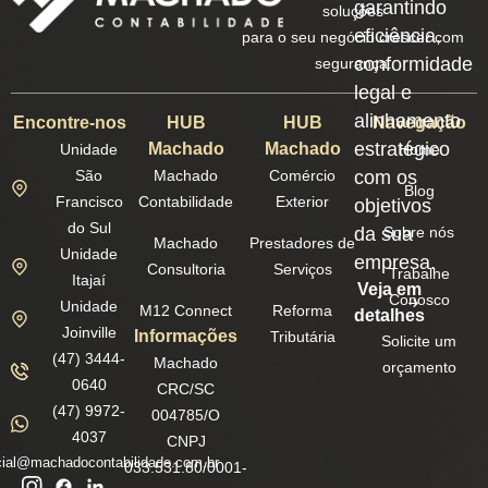
garantindo
soluções
eficiência,
para o seu negócio crescer com
conformidade
segurança.
legal e
alinhamento
Encontre-nos
HUB
HUB
Navegação
estratégico
Machado
Machado
Unidade
Home
São
Machado
Comércio
com os
Blog
Francisco
Contabilidade
Exterior
objetivos
do Sul
da sua
Sobre nós
Machado
Prestadores de
Unidade
empresa.
Consultoria
Serviços
Trabalhe
Itajaí
Veja em
Conosco
Unidade
M12 Connect
Reforma
detalhes
Joinville
Informações
Tributária
Solicite um
(47) 3444-
Machado
orçamento
0640
CRC/SC
(47) 9972-
004785/O
4037
CNPJ
ial@machadocontabilidade.com.br
033.531.80/0001-