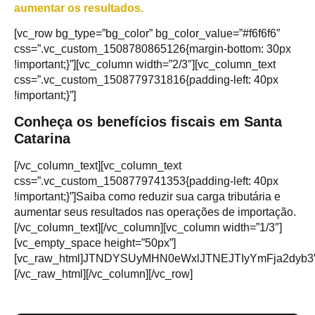
aumentar os resultados.
[vc_row bg_type=”bg_color” bg_color_value=”#f6f6f6″
css=”.vc_custom_1508780865126{margin-bottom: 30px
!important;}”][vc_column width=”2/3″][vc_column_text
css=”.vc_custom_1508779731816{padding-left: 40px
!important;}”]
Conheça os benefícios fiscais em Santa
Catarina
[/vc_column_text][vc_column_text
css=”.vc_custom_1508779741353{padding-left: 40px
!important;}”]Saiba como reduzir sua carga tributária e
aumentar seus resultados nas operações de importação.
[/vc_column_text][/vc_column][vc_column width=”1/3″]
[vc_empty_space height=”50px”]
[vc_raw_html]JTNDYSUyMHN0eWxlJTNEJTIyYmFja2dy
[/vc_raw_html][/vc_column][/vc_row]