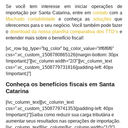
Se você tem interesse em iniciar operações de
importação por Santa Catarina, entre em
contato
com a
Machado contabilidade
e conheça as
soluções
que
oferecemos para o seu negócio. Você também pode fazer
o
download da nossa planilha comparativa dos TTD’s
e
entender mais sobre o benefício fiscal!
[vc_row bg_type=”bg_color” bg_color_value=”#f6f6f6″
css=”.vc_custom_1508780865126{margin-bottom: 30px
!important;}”][vc_column width=”2/3″][vc_column_text
css=”.vc_custom_1508779731816{padding-left: 40px
!important;}”]
Conheça os benefícios fiscais em Santa
Catarina
[/vc_column_text][vc_column_text
css=”.vc_custom_1508779741353{padding-left: 40px
!important;}”]Saiba como reduzir sua carga tributária e
aumentar seus resultados nas operações de importação.
[/vc_column_text][/vc_column][vc_column width=”1/3″]