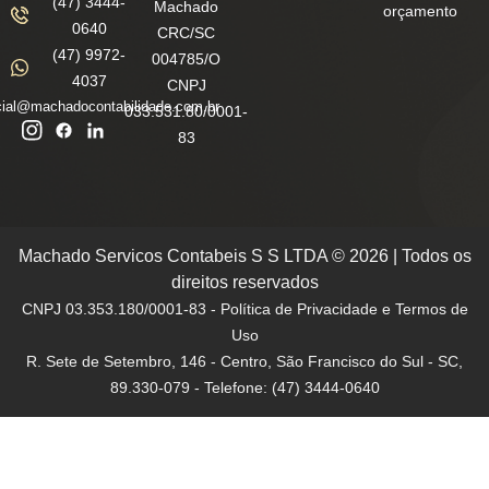
(47) 3444-
Machado
orçamento
0640
CRC/SC
(47) 9972-
004785/O
4037
CNPJ
ial@machadocontabilidade.com.br
033.531.80/0001-
83
Machado Servicos Contabeis S S LTDA © 2026 | Todos os
direitos reservados
CNPJ 03.353.180/0001-83 - Política de Privacidade e Termos de
Uso
R. Sete de Setembro, 146 - Centro, São Francisco do Sul - SC,
89.330-079 - Telefone: (47) 3444-0640