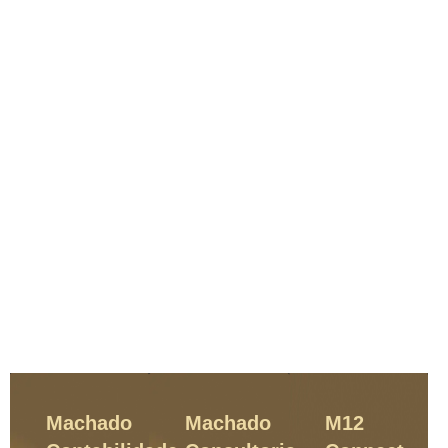
Machado
Machado
M12