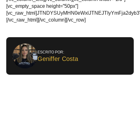
[vc_empty_space height=”50px”]
[vc_raw_html]JTNDYSUyMHN0eWxlJTNEJTIyYmFja2dy
[/vc_raw_html][/vc_column][/vc_row]
ESCRITO POR:
Geniffer Costa