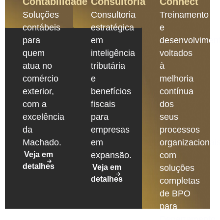
Contabilidade
Consultoria
Connect
Soluções
Consultoria
Treinamento
contábeis
estratégica
e
para
em
desenvolvimen
quem
inteligência
voltados
atua no
tributária
à
comércio
e
melhoria
exterior,
benefícios
contínua
com a
fiscais
dos
excelência
para
seus
da
empresas
processos
Machado.
em
organizacionais
Veja em
expansão.
com
detalhes
Veja em
soluções
detalhes
completas
de BPO
para
Departamento