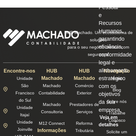
Pessoal
e
Recursos
Humanos,
HUB Machado. Um ecossistema de
garantindo
soluções
eficiência,
para o seu negócio crescer com
conformidade
segurança.
legal e
alinhamento
Encontre-nos
HUB
HUB
Navegação
estratégico
Machado
Machado
Unidade
Home
São
Machado
Comércio
com os
Blog
Francisco
Contabilidade
Exterior
objetivos
do Sul
da sua
Sobre nós
Machado
Prestadores de
Unidade
empresa.
Consultoria
Serviços
Trabalhe
Itajaí
Veja em
Conosco
Unidade
M12 Connect
Reforma
detalhes
Joinville
Informações
Tributária
Solicite um