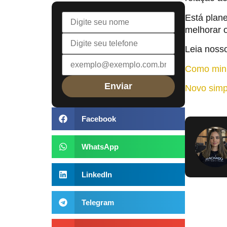
Está plan
melhorar 
Leia noss
Como minh
Novo simp
Facebook
WhatsApp
LinkedIn
Telegram