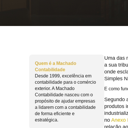
Uma das m
Quem é a Machado
a sua trib
Contabilidade
onde escla
Desde 1999, excelência em
Simples Na
contabilidade para o comércio
exterior. A Machado
E como fun
Contabilidade nasceu com o
Segundo a
propósito de ajudar empresas
produtos i
a lidarem com a contabilidade
industrial
de forma eficiente e
no
Anexo 
estratégica.
relação a