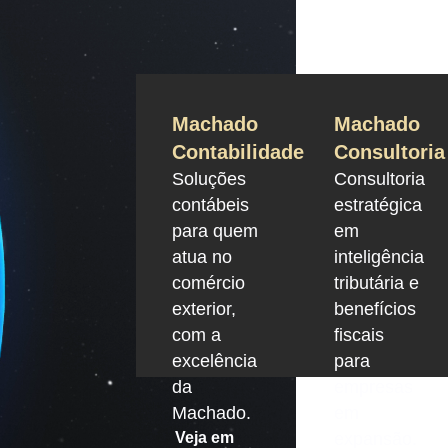
Machado
Machado
Contabilidade
Consultoria
Soluções
Consultoria
contábeis
estratégica
para quem
em
atua no
inteligência
comércio
tributária e
exterior,
benefícios
com a
fiscais
excelência
para
da
empresas
Machado.
em
Veja em
expansão.