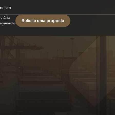
onosco
butária
Solicite uma proposta
 orçamento