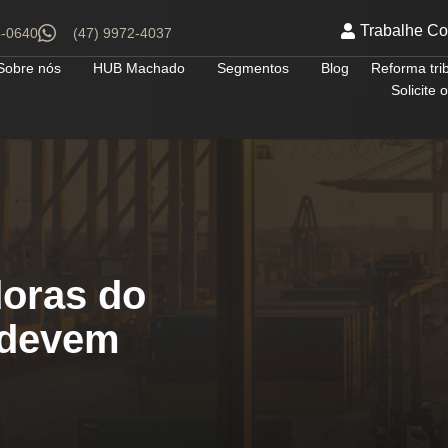
Trabalhe C
4-0640
(47) 9972-4037
Sobre nós
HUB Machado
Segmentos
Blog
Reforma tri
Solicite
oras do
 devem