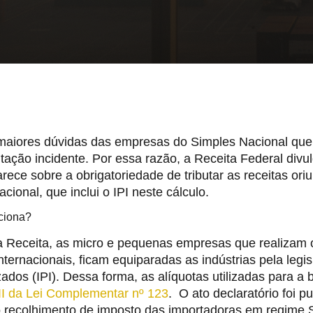
aiores dúvidas das empresas do Simples Nacional que 
utação incidente. Por essa razão, a Receita Federal divu
rece sobre a obrigatoriedade de tributar as receitas or
cional, que inclui o IPI neste cálculo.
ciona?
 Receita, as micro e pequenas empresas que realizam 
nternacionais, ficam equiparadas as indústrias pela leg
izados (IPI). Dessa forma, as alíquotas utilizadas para
II da Lei Complementar nº 123
. O ato declaratório foi 
o recolhimento de imposto das importadoras em regime 