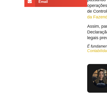
Email
operações
de Contro
da Fazen
Assim, par
Declaraçã
legais pre
É fundament
Contabilid