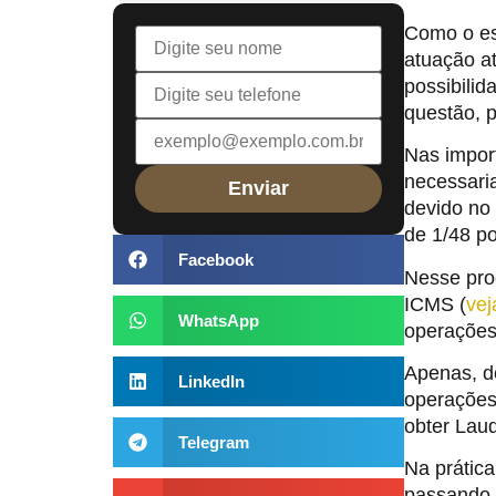
Como o es
atuação at
possibilid
questão, 
Nas impor
necessari
devido no
de 1/48 p
Facebook
Nesse proc
ICMS (
vej
WhatsApp
operações
Apenas, d
LinkedIn
operações
obter Laud
Telegram
Na prática
passando 