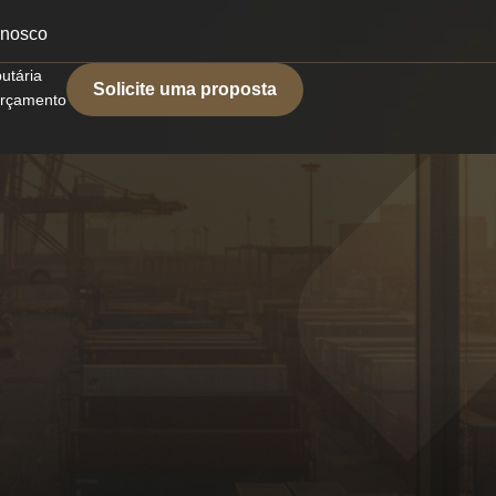
onosco
butária
Solicite uma proposta
 orçamento