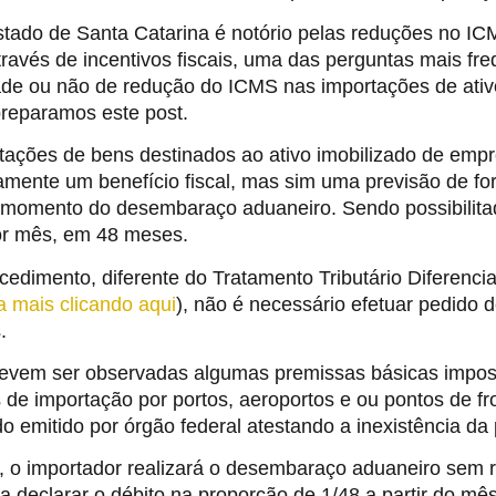
tado de Santa Catarina é notório pelas reduções no IC
ravés de incentivos fiscais, uma das perguntas mais fr
ade ou não de redução do ICMS nas importações de ativo
preparamos este post.
tações de bens destinados ao ativo imobilizado de empr
amente um benefício fiscal, mas sim uma previsão de fo
 momento do desembaraço aduaneiro. Sendo possibilitad
or mês, em 48 meses.
edimento, diferente do Tratamento Tributário Diferenci
a mais clicando aqui
), não é necessário efetuar pedido
.
evem ser observadas algumas premissas básicas impost
 de importação por portos, aeroportos e ou pontos de f
o emitido por órgão federal atestando a inexistência da 
, o importador realizará o desembaraço aduaneiro sem r
a declarar o débito na proporção de 1/48 a partir do mê