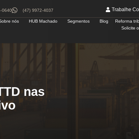
Trabalhe C
4-0640
(47) 9972-4037
Sobre nós
HUB Machado
Segmentos
Blog
Reforma tri
Solicite
TTD nas
ivo