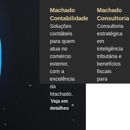
Machado
Machado
Contabilidade
Consultoria
Soluções
Consultoria
contábeis
estratégica
para quem
em
atua no
inteligência
comércio
tributária e
exterior,
benefícios
com a
fiscais
excelência
para
da
empresas
Machado.
em
Veja em
expansão.
detalhes
Veja em
detalhes