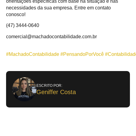
orientações específicas com base na situação e nas
necessidades da sua empresa. Entre em contato
conosco!
(47) 3444-0640
comercial@machadocontabilidade.com.br
#MachadoContabilidade
#PensandoPorVocê
#Contabilidad
ESCRITO POR:
Geniffer Costa