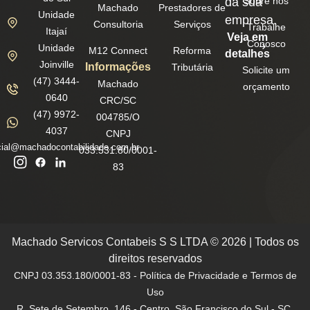
da sua
Sobre nós
Machado
Prestadores de
Unidade
empresa.
Consultoria
Serviços
Trabalhe
Itajaí
Veja em
Conosco
Unidade
M12 Connect
Reforma
detalhes
Joinville
Informações
Tributária
Solicite um
(47) 3444-
Machado
orçamento
0640
CRC/SC
(47) 9972-
004785/O
4037
CNPJ
ial@machadocontabilidade.com.br
033.531.80/0001-
83
Machado Servicos Contabeis S S LTDA © 2026 | Todos os
direitos reservados
CNPJ 03.353.180/0001-83 - Política de Privacidade e Termos de
Uso
R. Sete de Setembro, 146 - Centro, São Francisco do Sul - SC,