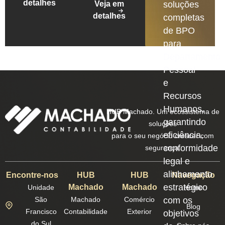
detalhes
Veja em
soluções
detalhes
completas
de BPO
para
Departamento
Pessoal
e
Recursos
Humanos,
HUB Machado. Um ecossistema de
garantindo
soluções
eficiência,
para o seu negócio crescer com
conformidade
segurança.
legal e
alinhamento
Encontre-nos
HUB
HUB
Navegação
estratégico
Machado
Machado
Unidade
Home
São
Machado
Comércio
com os
Blog
Francisco
Contabilidade
Exterior
objetivos
do Sul