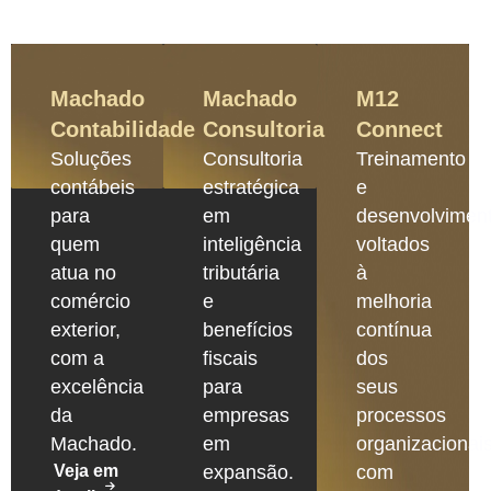
Machado
Machado
M12
Contabilidade
Consultoria
Connect
Soluções
Consultoria
Treinamento
contábeis
estratégica
e
para
em
desenvolvimen
quem
inteligência
voltados
atua no
tributária
à
comércio
e
melhoria
exterior,
benefícios
contínua
com a
fiscais
dos
excelência
para
seus
da
empresas
processos
Machado.
em
organizacionais
Veja em
expansão.
com