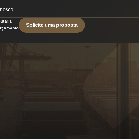
onosco
butária
Solicite uma proposta
 orçamento