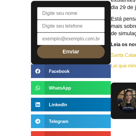
dia 29 de
Está pens
mais sobr
de simula
Leia os no
Santa Catar
Lei que min
Facebook
WhatsApp
LinkedIn
Telegram