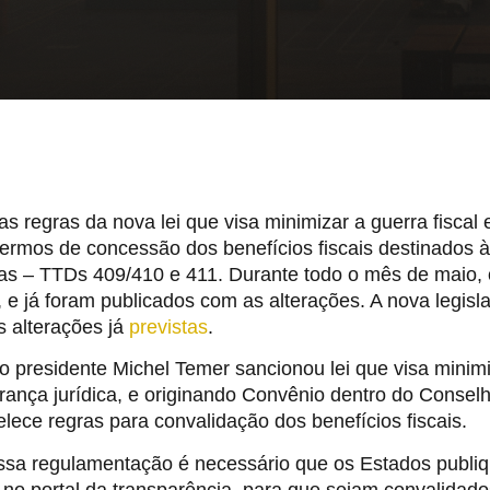
s regras da nova lei que visa minimizar a guerra fiscal 
termos de concessão dos benefícios fiscais destinados 
as – TTDs 409/410 e 411. Durante todo o mês de maio
 e já foram publicados com as alterações. A nova legisl
 alterações já
previstas
.
 presidente Michel Temer sancionou lei que visa minimiz
ança jurídica, e originando Convênio dentro do Conselh
lece regras para convalidação dos benefícios fiscais.
ssa regulamentação é necessário que os Estados publi
 no portal da transparência, para que sejam convalidad