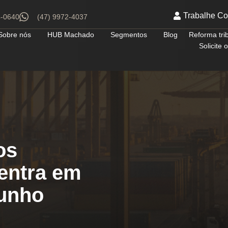
Trabalhe C
4-0640
(47) 9972-4037
Sobre nós
HUB Machado
Segmentos
Blog
Reforma tri
Solicite
os
 entra em
junho