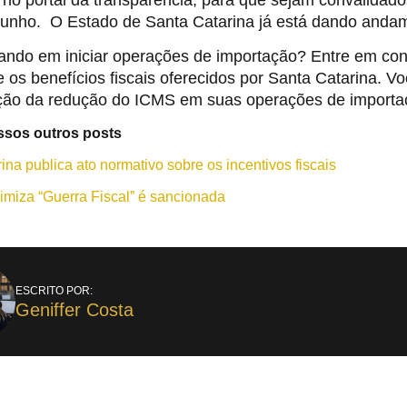
 junho. O Estado de Santa Catarina já está dando anda
ando em iniciar operações de importação? Entre em con
e os benefícios fiscais oferecidos por Santa Catarina.
ção da redução do ICMS em suas operações de importa
ssos outros posts
ina publica ato normativo sobre os incentivos fiscais
imiza “Guerra Fiscal” é sancionada
ESCRITO POR:
Geniffer Costa