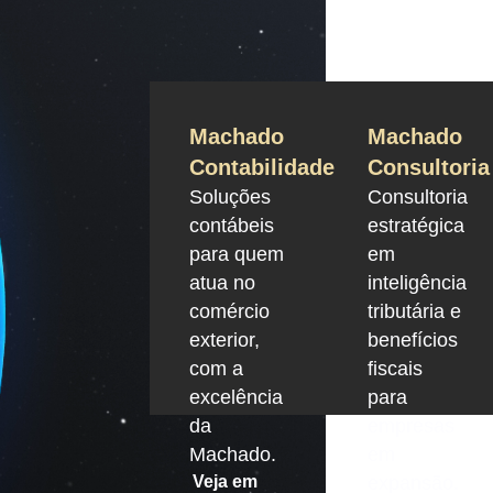
Machado
Machado
Contabilidade
Consultoria
Soluções
Consultoria
contábeis
estratégica
para quem
em
atua no
inteligência
comércio
tributária e
exterior,
benefícios
com a
fiscais
excelência
para
da
empresas
Machado.
em
Veja em
expansão.