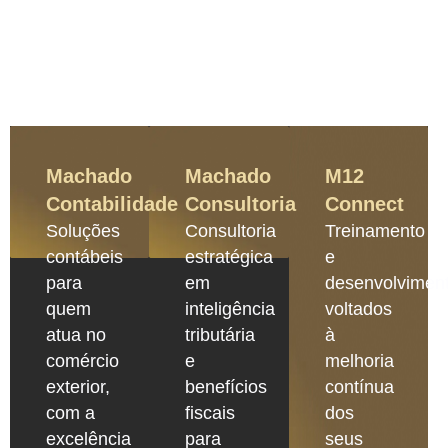
Machado
Machado
M12
Contabilidade
Consultoria
Connect
Soluções
Consultoria
Treinamento
contábeis
estratégica
e
para
em
desenvolvimen
quem
inteligência
voltados
atua no
tributária
à
comércio
e
melhoria
exterior,
benefícios
contínua
com a
fiscais
dos
excelência
para
seus