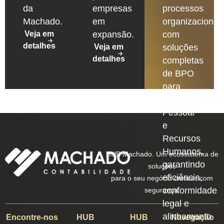
da
empresas
processos
Machado.
em
organizacionais
Veja em
expansão.
com
detalhes
Veja em
soluções
detalhes
completas
de BPO
para
Departamento
Pessoal
e
Recursos
Humanos,
HUB Machado. Um ecossistema de
garantindo
soluções
eficiência,
para o seu negócio crescer com
conformidade
segurança.
legal e
alinhamento
Encontre-nos
HUB
HUB
Navegação