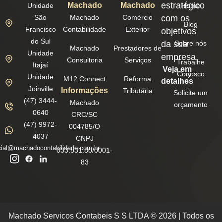
estratégico
Machado
Machado
Unidade
Home
São
Machado
Comércio
com os
Blog
Francisco
Contabilidade
Exterior
objetivos
do Sul
da sua
Sobre nós
Machado
Prestadores de
Unidade
empresa.
Consultoria
Serviços
Trabalhe
Itajaí
Veja em
Conosco
Unidade
M12 Connect
Reforma
detalhes
Joinville
Informações
Tributária
Solicite um
(47) 3444-
Machado
orçamento
0640
CRC/SC
(47) 9972-
004785/O
4037
CNPJ
ial@machadocontabilidade.com.br
033.531.80/0001-
83
Machado Servicos Contabeis S S LTDA © 2026 | Todos os