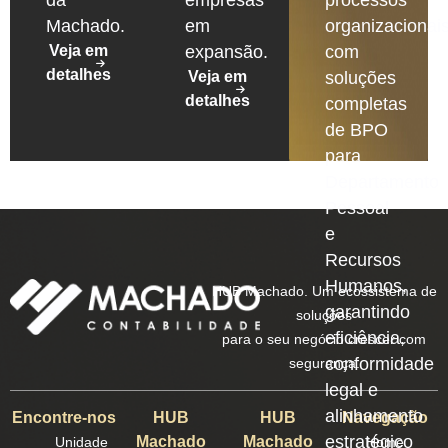
Machado.
em
organizacionais
Veja em
expansão.
com
detalhes
Veja em
soluções
detalhes
completas
de BPO
para
Departamento
Pessoal
e
Recursos
Humanos,
HUB Machado. Um ecossistema de
garantindo
soluções
eficiência,
para o seu negócio crescer com
conformidade
segurança.
legal e
alinhamento
Encontre-nos
HUB
HUB
Navegação
estratégico
Machado
Machado
Unidade
Home