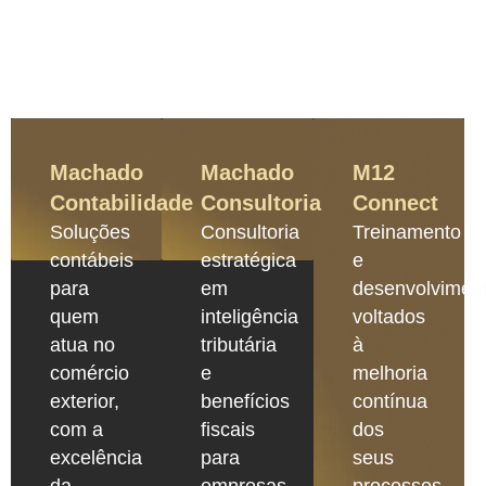
Machado
Machado
M12
Contabilidade
Consultoria
Connect
Soluções
Consultoria
Treinamento
contábeis
estratégica
e
para
em
desenvolvimen
quem
inteligência
voltados
atua no
tributária
à
comércio
e
melhoria
exterior,
benefícios
contínua
com a
fiscais
dos
excelência
para
seus
da
empresas
processos