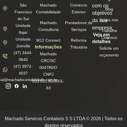
São
Machado
Comércio
com os
Blog
Francisco
Contabilidade
Exterior
objetivos
do Sul
da sua
Sobre nós
Machado
Prestadores de
Unidade
empresa.
Consultoria
Serviços
Trabalhe
Itajaí
Veja em
Conosco
Unidade
M12 Connect
Reforma
detalhes
Joinville
Informações
Tributária
Solicite um
(47) 3444-
Machado
orçamento
0640
CRC/SC
(47) 9972-
004785/O
4037
CNPJ
ial@machadocontabilidade.com.br
033.531.80/0001-
83
Machado Servicos Contabeis S S LTDA © 2026 | Todos os
direitos reservados