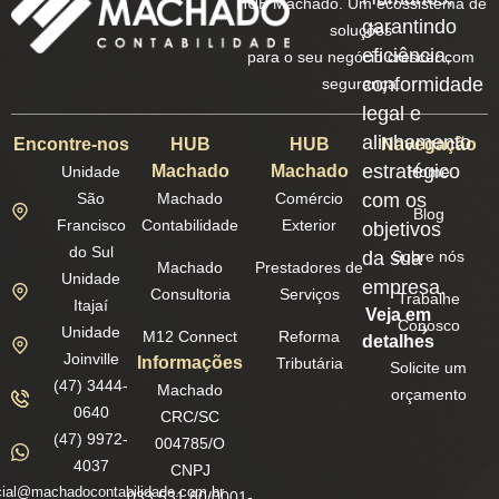
HUB Machado. Um ecossistema de
garantindo
soluções
eficiência,
para o seu negócio crescer com
conformidade
segurança.
legal e
alinhamento
Encontre-nos
HUB
HUB
Navegação
estratégico
Machado
Machado
Unidade
Home
São
Machado
Comércio
com os
Blog
Francisco
Contabilidade
Exterior
objetivos
do Sul
da sua
Sobre nós
Machado
Prestadores de
Unidade
empresa.
Consultoria
Serviços
Trabalhe
Itajaí
Veja em
Conosco
Unidade
M12 Connect
Reforma
detalhes
Joinville
Informações
Tributária
Solicite um
(47) 3444-
Machado
orçamento
0640
CRC/SC
(47) 9972-
004785/O
4037
CNPJ
ial@machadocontabilidade.com.br
033.531.80/0001-