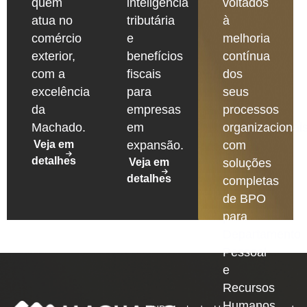
quem
inteligência
voltados
atua no
tributária
à
comércio
e
melhoria
exterior,
benefícios
contínua
com a
fiscais
dos
excelência
para
seus
da
empresas
processos
Machado.
em
organizacionais
Veja em
expansão.
com
detalhes
Veja em
soluções
detalhes
completas
de BPO
para
Departamento
Pessoal
e
Recursos
Humanos,