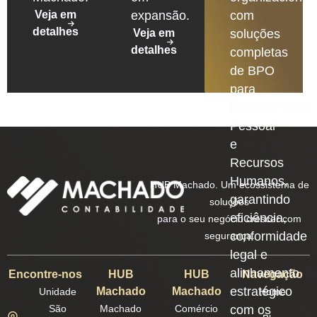
Veja em
expansão.
com
detalhes
Veja em
soluções
detalhes
completas
de BPO
para
Departamento
Pessoal
e
Recursos
Humanos,
HUB Machado. Um ecossistema de
garantindo
soluções
eficiência,
para o seu negócio crescer com
conformidade
segurança.
legal e
alinhamento
Encontre-nos
HUB
HUB
Navegação
estratégico
Machado
Machado
Unidade
Home
São
Machado
Comércio
com os