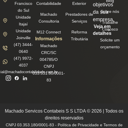
Blog
Francisco
Contabilidade
Exterior
objetivos
do Sul
da sua
Sobre nós
Machado
Prestadores de
Unidade
empresa.
Consultoria
Serviços
Trabalhe
Itajaí
Veja em
Conosco
Unidade
M12 Connect
Reforma
detalhes
Joinville
Informações
Tributária
Solicite um
(47) 3444-
Machado
orçamento
0640
CRC/SC
(47) 9972-
004785/O
4037
CNPJ
ial@machadocontabilidade.com.br
033.531.80/0001-
83
Machado Servicos Contabeis S S LTDA © 2026 | Todos os
direitos reservados
CNPJ 03.353.180/0001-83 - Política de Privacidade e Termos de