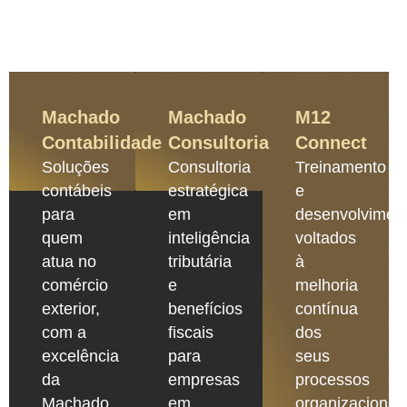
Machado
Machado
M12
Contabilidade
Consultoria
Connect
Soluções
Consultoria
Treinamento
contábeis
estratégica
e
para
em
desenvolvimen
quem
inteligência
voltados
atua no
tributária
à
comércio
e
melhoria
exterior,
benefícios
contínua
com a
fiscais
dos
excelência
para
seus
da
empresas
processos
Machado.
em
organizacionais