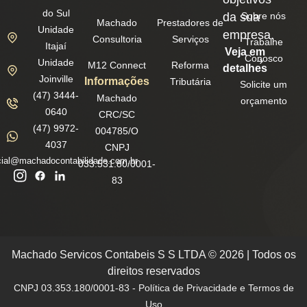
do Sul
da sua
Sobre nós
Machado
Prestadores de
Unidade
empresa.
Consultoria
Serviços
Trabalhe
Itajaí
Veja em
Conosco
Unidade
M12 Connect
Reforma
detalhes
Joinville
Informações
Tributária
Solicite um
(47) 3444-
Machado
orçamento
0640
CRC/SC
(47) 9972-
004785/O
4037
CNPJ
ial@machadocontabilidade.com.br
033.531.80/0001-
83
Machado Servicos Contabeis S S LTDA © 2026 | Todos os
direitos reservados
CNPJ 03.353.180/0001-83 - Política de Privacidade e Termos de
Uso