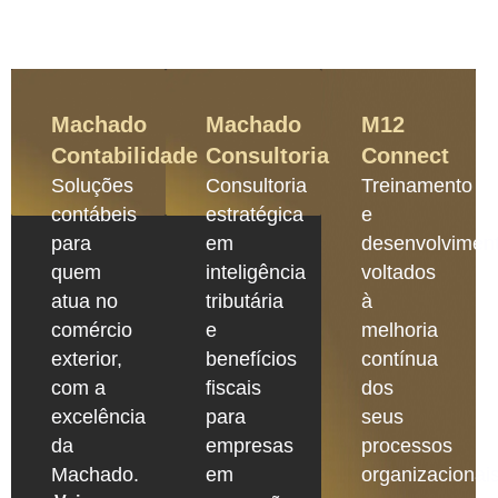
Machado
Machado
M12
Contabilidade
Consultoria
Connect
Soluções
Consultoria
Treinamento
contábeis
estratégica
e
para
em
desenvolvimen
quem
inteligência
voltados
atua no
tributária
à
comércio
e
melhoria
exterior,
benefícios
contínua
com a
fiscais
dos
excelência
para
seus
da
empresas
processos
Machado.
em
organizacionais