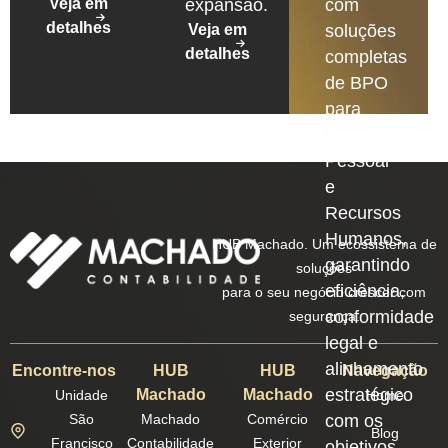
Veja em
expansão.
com
detalhes
Veja em
soluções
detalhes
completas
de BPO
para
Departamento
Pessoal
e
Recursos
Humanos,
HUB Machado. Um ecossistema de
garantindo
soluções
eficiência,
para o seu negócio crescer com
conformidade
segurança.
legal e
alinhamento
Encontre-nos
HUB
HUB
Navegação
estratégico
Machado
Machado
Unidade
Home
São
Machado
Comércio
com os
Blog
Francisco
Contabilidade
Exterior
objetivos