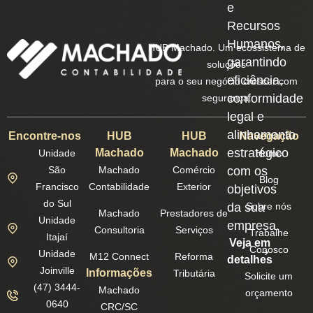
e
Recursos
Humanos,
HUB Machado. Um ecossistema de
garantindo
soluções
eficiência,
para o seu negócio crescer com
conformidade
segurança.
legal e
alinhamento
Encontre-nos
HUB
HUB
Navegação
estratégico
Machado
Machado
Unidade
Home
São
Machado
Comércio
com os
Blog
Francisco
Contabilidade
Exterior
objetivos
do Sul
da sua
Sobre nós
Machado
Prestadores de
Unidade
empresa.
Consultoria
Serviços
Trabalhe
Itajaí
Veja em
Conosco
Unidade
M12 Connect
Reforma
detalhes
Joinville
Informações
Tributária
Solicite um
(47) 3444-
Machado
orçamento
0640
CRC/SC