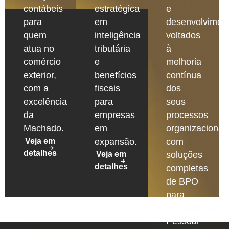
contábeis
estratégica
e
para
em
desenvolvimen
quem
inteligência
voltados
atua no
tributária
à
comércio
e
melhoria
exterior,
benefícios
contínua
com a
fiscais
dos
excelência
para
seus
da
empresas
processos
Machado.
em
organizacionais
Veja em
expansão.
com
detalhes
Veja em
soluções
detalhes
completas
de BPO
para
Departamento
Pessoal