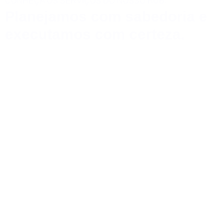
CONHEÇA OS SERVIÇOS DO NOSSO HUB:
Planejamos com sabedoria e
executamos com certeza.