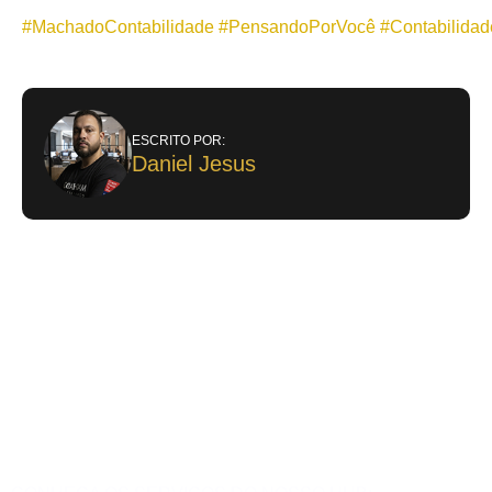
#MachadoContabilidade
#PensandoPorVocê
#Contabilidad
ESCRITO POR:
Daniel Jesus