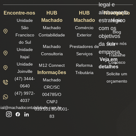
legal e
alinhamento
Encontre-nos
HUB
HUB
Navegação
estratégico
Machado
Machado
Unidade
Home
São
Machado
Comércio
com os
Blog
Francisco
Contabilidade
Exterior
objetivos
do Sul
da sua
Sobre nós
Machado
Prestadores de
Unidade
empresa.
Consultoria
Serviços
Trabalhe
Itajaí
Veja em
Conosco
Unidade
M12 Connect
Reforma
detalhes
Joinville
Informações
Tributária
Solicite um
(47) 3444-
Machado
orçamento
0640
CRC/SC
(47) 9972-
004785/O
4037
CNPJ
ial@machadocontabilidade.com.br
033.531.80/0001-
83