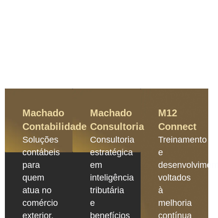
Machado
Machado
M12
Contabilidade
Consultoria
Connect
Soluções
Consultoria
Treinamento
contábeis
estratégica
e
para
em
desenvolvimen
quem
inteligência
voltados
atua no
tributária
à
comércio
e
melhoria
exterior,
benefícios
contínua