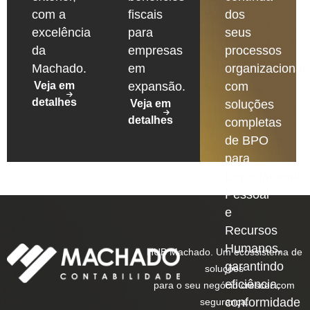
com a
fiscais
dos
excelência
para
seus
da
empresas
processos
Machado.
em
organizacionais
Veja em
expansão.
com
detalhes
Veja em
soluções
detalhes
completas
de BPO
para
Departamento
Pessoal
e
Recursos
Humanos,
HUB Machado. Um ecossistema de
garantindo
soluções
eficiência,
para o seu negócio crescer com
conformidade
segurança.