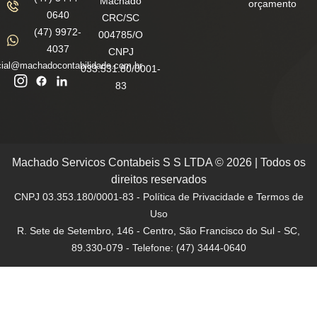
Machado
orçamento
0640
CRC/SC
(47) 9972-
004785/O
4037
CNPJ
ial@machadocontabilidade.com.br
033.531.80/0001-
83
Machado Servicos Contabeis S S LTDA © 2026 | Todos os
direitos reservados
CNPJ 03.353.180/0001-83 - Política de Privacidade e Termos de
Uso
R. Sete de Setembro, 146 - Centro, São Francisco do Sul - SC,
89.330-079 - Telefone: (47) 3444-0640