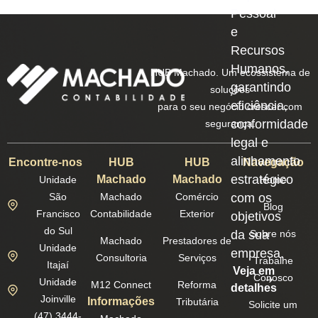
Pessoal
e
Recursos
Humanos,
HUB Machado. Um ecossistema de
garantindo
soluções
eficiência,
para o seu negócio crescer com
conformidade
segurança.
legal e
alinhamento
Encontre-nos
HUB
HUB
Navegação
estratégico
Machado
Machado
Unidade
Home
São
Machado
Comércio
com os
Blog
Francisco
Contabilidade
Exterior
objetivos
do Sul
da sua
Sobre nós
Machado
Prestadores de
Unidade
empresa.
Consultoria
Serviços
Trabalhe
Itajaí
Veja em
Conosco
Unidade
M12 Connect
Reforma
detalhes
Joinville
Informações
Tributária
Solicite um
(47) 3444-