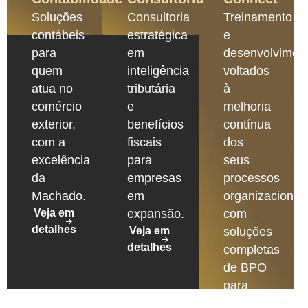
Soluções
Consultoria
Treinamento
contábeis
estratégica
e
para
em
desenvolvimen
quem
inteligência
voltados
atua no
tributária
à
comércio
e
melhoria
exterior,
benefícios
contínua
com a
fiscais
dos
excelência
para
seus
da
empresas
processos
Machado.
em
organizacionais
Veja em
expansão.
com
detalhes
Veja em
soluções
detalhes
completas
de BPO
para
Departamento