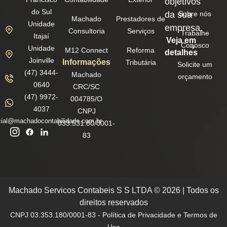
objetivos
do Sul
da sua
Sobre nós
Machado
Prestadores de
Unidade
empresa.
Consultoria
Serviços
Trabalhe
Itajaí
Veja em
Conosco
Unidade
M12 Connect
Reforma
detalhes
Joinville
Informações
Tributária
Solicite um
(47) 3444-
Machado
orçamento
0640
CRC/SC
(47) 9972-
004785/O
4037
CNPJ
ial@machadocontabilidade.com.br
033.531.80/0001-
83
Machado Servicos Contabeis S S LTDA © 2026 | Todos os
direitos reservados
CNPJ 03.353.180/0001-83 - Política de Privacidade e Termos de