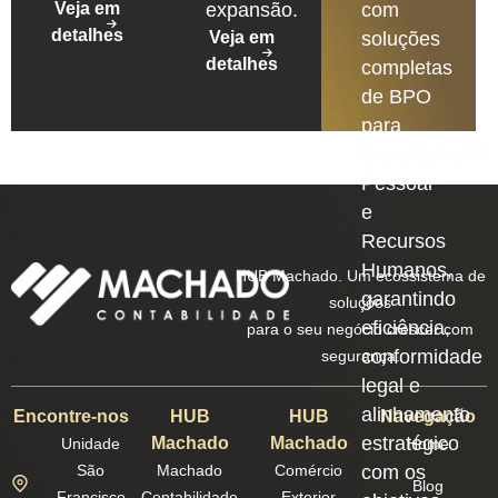
Veja em
expansão.
com
detalhes
Veja em
soluções
detalhes
completas
de BPO
para
Departamento
Pessoal
e
Recursos
Humanos,
HUB Machado. Um ecossistema de
garantindo
soluções
eficiência,
para o seu negócio crescer com
conformidade
segurança.
legal e
alinhamento
Encontre-nos
HUB
HUB
Navegação
estratégico
Machado
Machado
Unidade
Home
São
Machado
Comércio
com os
Blog
Francisco
Contabilidade
Exterior