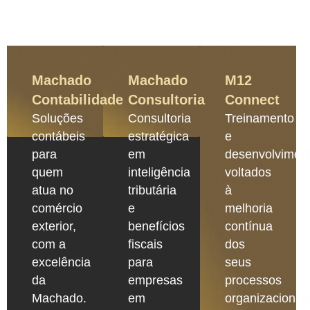
Machado
Machado
M12
Contabilidade
Consultoria
Connect
Soluções
Consultoria
Treinamento
contábeis
estratégica
e
para
em
desenvolvimen
quem
inteligência
voltados
atua no
tributária
à
comércio
e
melhoria
exterior,
benefícios
contínua
com a
fiscais
dos
excelência
para
seus
da
empresas
processos
Machado.
em
organizacionais