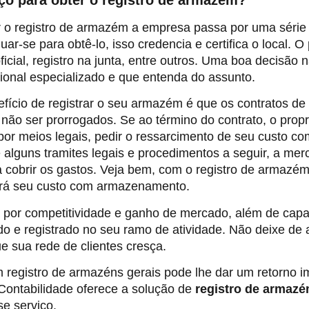
r o registro de armazém a empresa passa por uma série
ar-se para obtê-lo, isso credencia e certifica o local.
oficial, registro na junta, entre outros. Uma boa decisão
ional especializado e que entenda do assunto.
efício de registrar o seu armazém é que os contratos d
ão ser prorrogados. Se ao término do contrato, o propri
 por meios legais, pedir o ressarcimento de seu custo 
 alguns tramites legais e procedimentos a seguir, a merca
 cobrir os gastos. Veja bem, com o registro de armazém,
rá seu custo com armazenamento.
 por competitividade e ganho de mercado, além de capac
o e registrado no seu ramo de atividade. Não deixe de a
e sua rede de clientes cresça.
m registro de armazéns gerais pode lhe dar um retorno i
ontabilidade oferece a solução de
registro de armaz
e serviço.