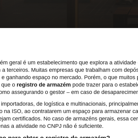
m geral é um estabelecimento que explora a atividade 
 a terceiros. Muitas empresas que trabalham com depó
 e ganhando espaço no mercado. Porém, o que muitos 
s que o
registro de armazém
pode trazer para o estabe
 como assegurando o gestor – em caso de desapareciment
importadoras, de logística e multinacionais, principal
ção na ISO, ao contratarem um espaço para armazenar c
am certificados. No caso de armazéns gerais, essa cert
nas a atividade no CNPJ não é suficiente.
o para obter o registro de armazém?