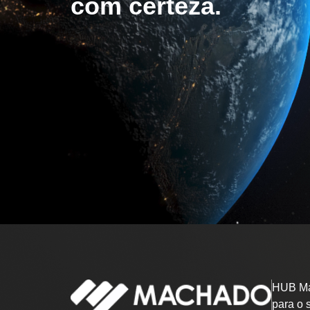
com certeza.
HUB Ma
para o 