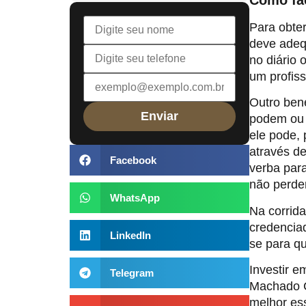
Para obte
deve adequ
no diário 
um profiss
Outro ben
podem ou n
ele pode,
através de
Facebook
verba para
não perde
WhatsApp
Na corrida
credenciad
LinkedIn
se para qu
Investir e
Telegram
Machado C
melhor ess