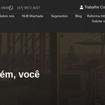
Trabalhe C
4-0640
(47) 9972-4037
Sobre nós
HUB Machado
Segmentos
Blog
Reforma tri
Solicite
zém, você