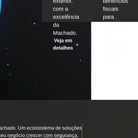
exterior,
benefícios
com a
fiscais
excelência
para
da
empresas
Machado.
em
Veja em
expansão.
detalhes
Veja em
detalhes
chado. Um ecossistema de soluções
seu negócio crescer com segurança.