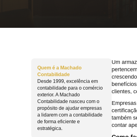
Um armazé
Quem é a Machado
pertencem
Contabilidade
crescendo
Desde 1999, excelência em
benefício
contabilidade para o comércio
clientes,
exterior. A Machado
Contabilidade nasceu com o
Empresas 
propósito de ajudar empresas
certifica
a lidarem com a contabilidade
também sej
de forma eficiente e
contar ape
estratégica.
Como faç