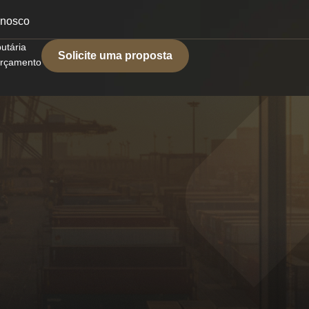
onosco
butária
Solicite uma proposta
 orçamento