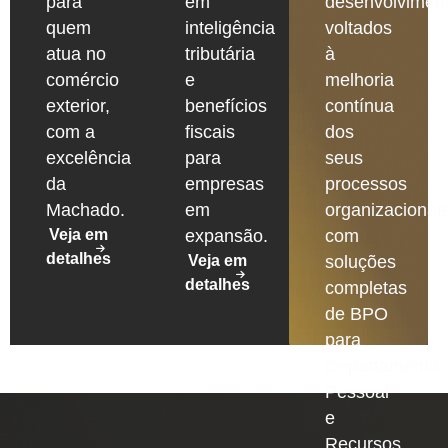
para
em
desenvolvimen
quem
inteligência
voltados
atua no
tributária
à
comércio
e
melhoria
exterior,
benefícios
contínua
com a
fiscais
dos
excelência
para
seus
da
empresas
processos
Machado.
em
organizacionais
Veja em
expansão.
com
detalhes
Veja em
soluções
detalhes
completas
de BPO
para
Departamento
Pessoal
e
Recursos