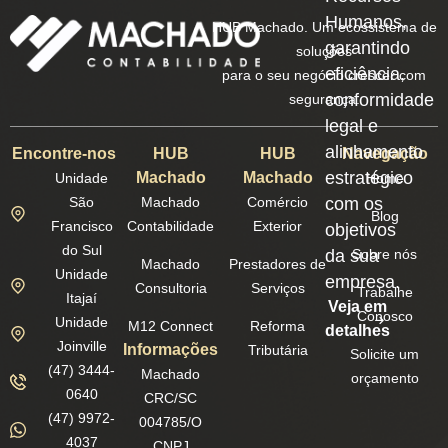
Humanos,
HUB Machado. Um ecossistema de
garantindo
soluções
eficiência,
para o seu negócio crescer com
conformidade
segurança.
legal e
alinhamento
Encontre-nos
HUB
HUB
Navegação
estratégico
Machado
Machado
Unidade
Home
São
Machado
Comércio
com os
Blog
Francisco
Contabilidade
Exterior
objetivos
do Sul
da sua
Sobre nós
Machado
Prestadores de
Unidade
empresa.
Consultoria
Serviços
Trabalhe
Itajaí
Veja em
Conosco
Unidade
M12 Connect
Reforma
detalhes
Joinville
Informações
Tributária
Solicite um
(47) 3444-
Machado
orçamento
0640
CRC/SC
(47) 9972-
004785/O
4037
CNPJ