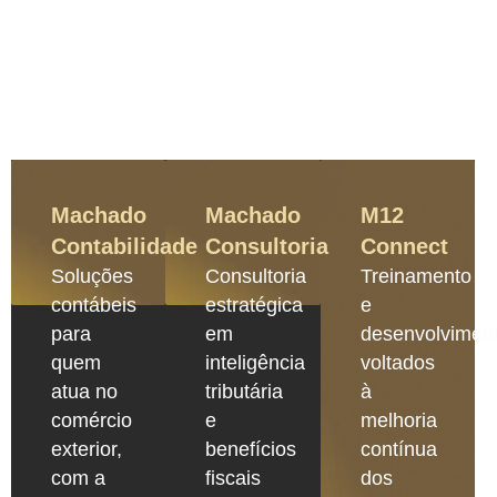
Machado
Machado
M12
Contabilidade
Consultoria
Connect
Soluções
Consultoria
Treinamento
contábeis
estratégica
e
para
em
desenvolvimen
quem
inteligência
voltados
atua no
tributária
à
comércio
e
melhoria
exterior,
benefícios
contínua
com a
fiscais
dos