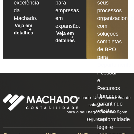
excelência
para
seus
da
empresas
processos
Machado.
em
organizacionais
Veja em
expansão.
com
detalhes
Veja em
soluções
detalhes
completas
de BPO
para
Departamento
Pessoal
e
Recursos
Humanos,
HUB Machado. Um ecossistema de
garantindo
soluções
eficiência,
para o seu negócio crescer com
conformidade
segurança.
legal e