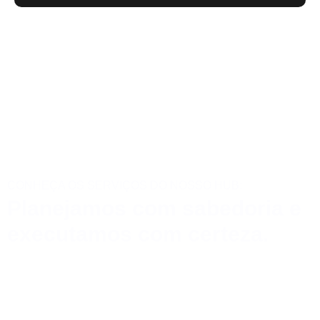
CONHEÇA OS SERVIÇOS DO NOSSO HUB:
Planejamos com sabedoria e
executamos com certeza.