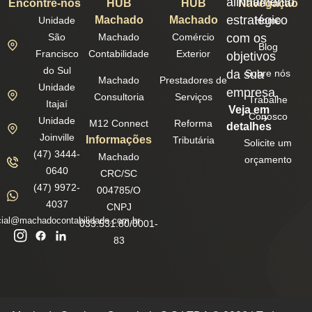
alinhamento
Encontre-nos
HUB
HUB
Navegação
estratégico
Machado
Machado
Unidade
Home
São
Machado
Comércio
com os
Blog
Francisco
Contabilidade
Exterior
objetivos
do Sul
da sua
Sobre nós
Machado
Prestadores de
Unidade
empresa.
Consultoria
Serviços
Trabalhe
Itajaí
Veja em
Conosco
Unidade
M12 Connect
Reforma
detalhes
Joinville
Informações
Tributária
Solicite um
(47) 3444-
Machado
orçamento
0640
CRC/SC
(47) 9972-
004785/O
4037
CNPJ
ial@machadocontabilidade.com.br
033.531.80/0001-
83