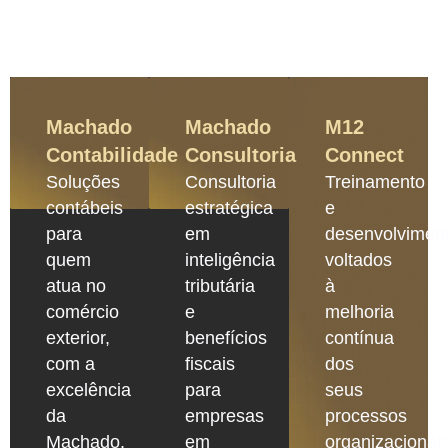
Machado
Machado
M12
Contabilidade
Consultoria
Connect
Soluções
Consultoria
Treinamento
contábeis
estratégica
e
para
em
desenvolvimen
quem
inteligência
voltados
atua no
tributária
à
comércio
e
melhoria
exterior,
benefícios
contínua
com a
fiscais
dos
excelência
para
seus
da
empresas
processos
Machado.
em
organizacionais