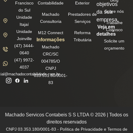
Blog
Francisco
Contabilidade
Exterior
objetivos
do Sul
da sua
Sobre nós
Machado
Prestadores de
Unidade
empresa.
Consultoria
Serviços
Trabalhe
Itajaí
Veja em
Conosco
Unidade
M12 Connect
Reforma
detalhes
Joinville
Informações
Tributária
Solicite um
(47) 3444-
Machado
orçamento
0640
CRC/SC
(47) 9972-
004785/O
4037
CNPJ
ial@machadocontabilidade.com.br
033.531.80/0001-
83
Machado Servicos Contabeis S S LTDA © 2026 | Todos os
direitos reservados
CNPJ 03.353.180/0001-83 - Política de Privacidade e Termos de