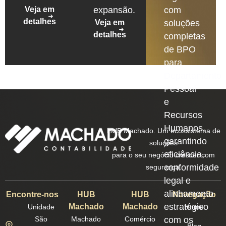
Veja em
expansão.
com
detalhes
Veja em
soluções
detalhes
completas
de BPO
para
Departamento
Pessoal
e
Recursos
Humanos,
HUB Machado. Um ecossistema de
garantindo
soluções
eficiência,
para o seu negócio crescer com
conformidade
segurança.
legal e
alinhamento
Encontre-nos
HUB
HUB
Navegação
estratégico
Machado
Machado
Unidade
Home
São
Machado
Comércio
com os