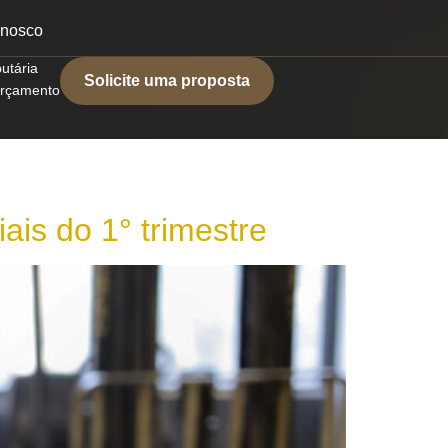
onosco
butária
Solicite uma proposta
 orçamento
ais do 1° trimestre