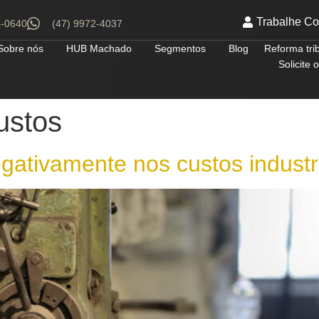
Trabalhe C
4-0640
(47) 9972-4037
Sobre nós
HUB Machado
Segmentos
Blog
Reforma tri
Solicite
ustos
gativamente nos custos industri