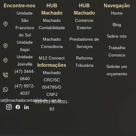
Encontre-nos
HUB
HUB
Navegação
Machado
Machado
Unidade
Home
São
Machado
Comércio
Blog
Francisco
Contabilidade
Exterior
do Sul
Sobre nós
Machado
Prestadores de
Unidade
Consultoria
Serviços
Trabalhe
Itajaí
Conosco
Unidade
M12 Connect
Reforma
Joinville
Informações
Tributária
Solicite um
(47) 3444-
Machado
orçamento
0640
CRC/SC
(47) 9972-
004785/O
4037
CNPJ
ial@machadocontabilidade.com.br
033.531.80/0001-
83