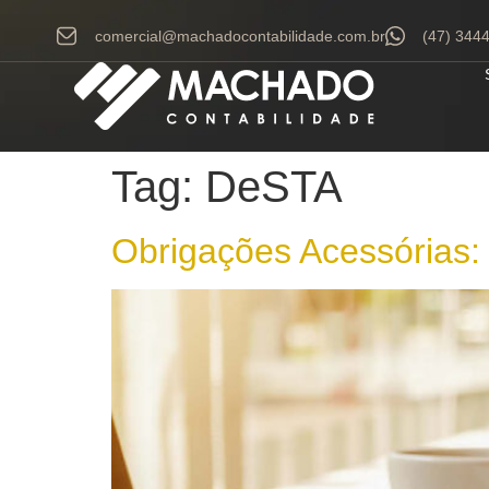
comercial@machadocontabilidade.com.br
(47) 344
Tag:
DeSTA
Obrigações Acessórias: