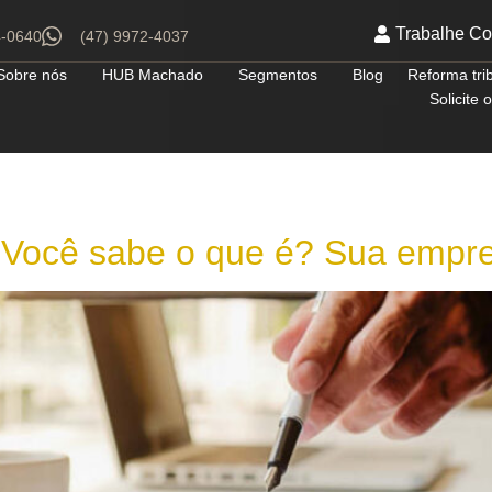
Trabalhe C
4-0640
(47) 9972-4037
Sobre nós
HUB Machado
Segmentos
Blog
Reforma tri
Solicite
 Você sabe o que é? Sua empre