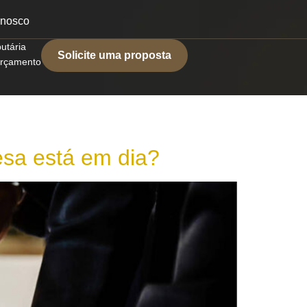
onosco
butária
Solicite uma proposta
 orçamento
sa está em dia?