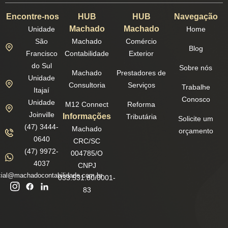
Encontre-nos
HUB
HUB
Navegação
Machado
Machado
Unidade
Home
São
Machado
Comércio
Blog
Francisco
Contabilidade
Exterior
do Sul
Sobre nós
Machado
Prestadores de
Unidade
Consultoria
Serviços
Trabalhe
Itajaí
Conosco
Unidade
M12 Connect
Reforma
Joinville
Informações
Tributária
Solicite um
(47) 3444-
Machado
orçamento
0640
CRC/SC
(47) 9972-
004785/O
4037
CNPJ
ial@machadocontabilidade.com.br
033.531.80/0001-
83