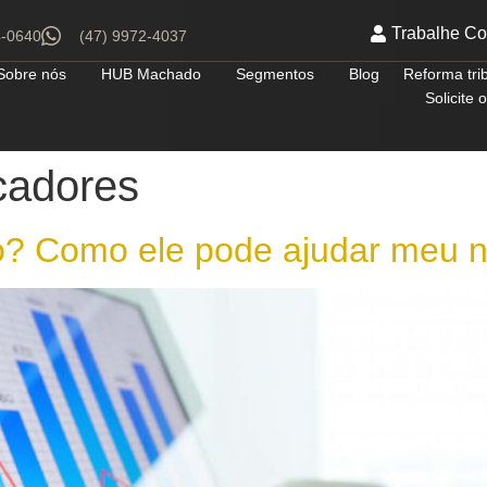
Trabalhe C
4-0640
(47) 9972-4037
Sobre nós
HUB Machado
Segmentos
Blog
Reforma tri
Solicite
cadores
o? Como ele pode ajudar meu 