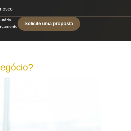
onosco
butária
Solicite uma proposta
 orçamento
negócio?