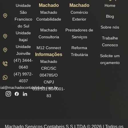
Machado
Machado
Unidade
Home
São
Machado
Comércio
Blog
Francisco
Contabilidade
Exterior
do Sul
Sobre nós
Machado
Prestadores de
Unidade
Consultoria
Serviços
Trabalhe
Itajaí
Conosco
Unidade
M12 Connect
Reforma
Joinville
Informações
Tributária
Solicite um
(47) 3444-
Machado
orçamento
0640
CRC/SC
(47) 9972-
004785/O
4037
CNPJ
ial@machadocontabilidade.com.br
033.531.80/0001-
83
Machado Servicos Contabeis S S LTDA © 2026 | Todos os