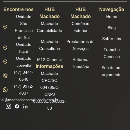
Encontre-nos
HUB
HUB
Navegação
Machado
Machado
Unidade
Home
São
Machado
Comércio
Blog
Francisco
Contabilidade
Exterior
do Sul
Sobre nós
Machado
Prestadores de
Unidade
Consultoria
Serviços
Trabalhe
Itajaí
Conosco
Unidade
M12 Connect
Reforma
Joinville
Informações
Tributária
Solicite um
(47) 3444-
Machado
orçamento
0640
CRC/SC
(47) 9972-
004785/O
4037
CNPJ
ial@machadocontabilidade.com.br
033.531.80/0001-
83