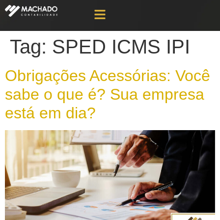
Tag:
SPED ICMS IPI
Obrigações Acessórias: Você
sabe o que é? Sua empresa
está em dia?