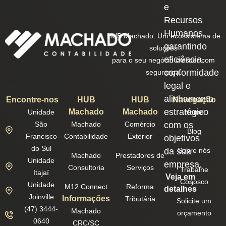
e
Recursos
Humanos,
HUB Machado. Um ecossistema de
garantindo
soluções
eficiência,
para o seu negócio crescer com
conformidade
segurança.
legal e
alinhamento
Encontre-nos
HUB
HUB
Navegação
estratégico
Machado
Machado
Unidade
Home
São
Machado
Comércio
com os
Blog
Francisco
Contabilidade
Exterior
objetivos
do Sul
da sua
Sobre nós
Machado
Prestadores de
Unidade
empresa.
Consultoria
Serviços
Trabalhe
Itajaí
Veja em
Conosco
Unidade
M12 Connect
Reforma
detalhes
Joinville
Informações
Tributária
Solicite um
(47) 3444-
Machado
orçamento
0640
CRC/SC