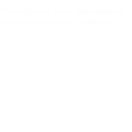
CONHEÇA OS SERVIÇOS DO NOSSO HUB:
Planejamos com sabedoria e
executamos com certeza.