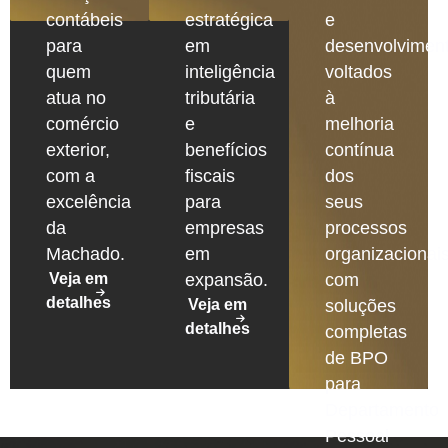
contábeis
estratégica
e
para
em
desenvolvimen
quem
inteligência
voltados
atua no
tributária
à
comércio
e
melhoria
exterior,
benefícios
contínua
com a
fiscais
dos
excelência
para
seus
da
empresas
processos
Machado.
em
organizacionais
Veja em
expansão.
com
detalhes
Veja em
soluções
detalhes
completas
de BPO
para
Departamento
Pessoal