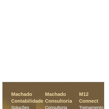
Machado
Machado
M12
Contabilidade
Consultoria
Connect
Soluções
Consultoria
Treinamento