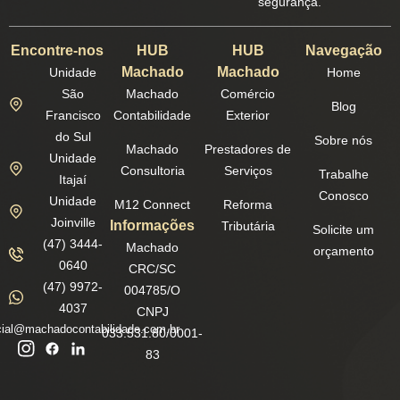
segurança.
Encontre-nos
HUB
HUB
Navegação
Machado
Machado
Unidade
Home
São
Machado
Comércio
Blog
Francisco
Contabilidade
Exterior
do Sul
Sobre nós
Machado
Prestadores de
Unidade
Consultoria
Serviços
Trabalhe
Itajaí
Conosco
Unidade
M12 Connect
Reforma
Joinville
Informações
Tributária
Solicite um
(47) 3444-
Machado
orçamento
0640
CRC/SC
(47) 9972-
004785/O
4037
CNPJ
ial@machadocontabilidade.com.br
033.531.80/0001-
83