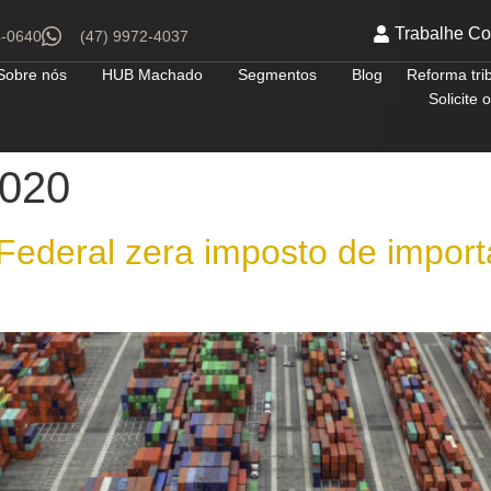
Trabalhe C
4-0640
(47) 9972-4037
Sobre nós
HUB Machado
Segmentos
Blog
Reforma tri
Solicite
2020
Federal zera imposto de import