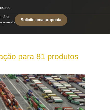
onosco
butária
Solicite uma proposta
 orçamento
ação para 81 produtos